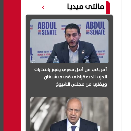
مالتى ميديا
أمريكي من أصل مصري يفوز بانتخابات
الحزب الديمقراطي في ميشيغان
ويقترب من مجلس الشيوخ
(انفوجرافيك)