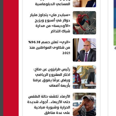
المساعي الدبلوماسية
«سبايدر مان» يتجاوز مليار
دولار في أسبوع ويزيح
«الأوديسة» من صدارة
شباك التذاكر
«الري» تعلن حسم 96.38%
من شكاوى المواطنين منذ
2021
رئيس طرابزون عن صلاح:
اختار المشروع الرياضي
ورفض عرضًا يفوق عرضنا
بأربعة أضعاف
الأرصاد تكشف حالة الطقس
حتى الأربعاء.. أجواء شديدة
الحرارة وشبورة صباحية
على عدة مناطق