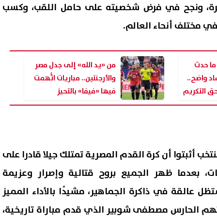
خيرة، ونجح في فرض شخصيته على حامل اللقب، وكسب
في مختلف أنحاء العالم.
 ما حدث
من «يد الله» إلى جدل مصر
اد واضح..
والأرجنتين.. مباريات اتُّهمت
ق التكريم
فيها «فيفا» بالتحيز
الزراعة: انتاج أكثر من 4000 طن من
ت تدوير المخلفات بالمجازر
بايرن ميونخ وأستون فيلا ومو
خب أثبتوا أن كرة القدم المصرية تمتلك جيلا قادرا على
تمدة
كأس الرابطة الإنجليزية
ات، بعدما ظهر الجميع بروح قتالية وإصرار وعزيمة
07 أغسطس, 2026 10:42 ص
تظل عالقة في ذاكرة الجماهير، مشيدًا بالأداء المميز
تهم الحارس مصطفى شوبير الذي قدم مباراة تاريخية،