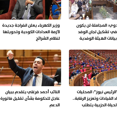
دوي: المجاملة لن يكون
وزير الكهرباء يعلن انفراجة جديدة
في تشكيل لجان الوفد
لأزمة العدادات الكودية وتحويلها
يانات الهيئة الوفدية
لنظام الشرائح
"الرئيس نيوز": المحليات
النائب أحمد فرغلي يتقدم ببيان
د القيادات وتعزيز الرقابة..
عاجل للحكومة بشأن تقليل فاتورة
حياة الحزبية يتطلب
الدعم
ر المؤسسات