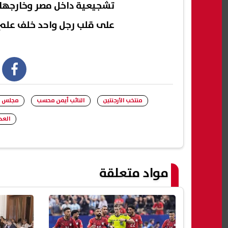
تشجيعية داخل مصر وخارجها ن
على قلب رجل واحد خلف علم
book
منتخب الأرجنتين
النائب أيمن محسب
مجلس ا
العد
مواد متعلقة