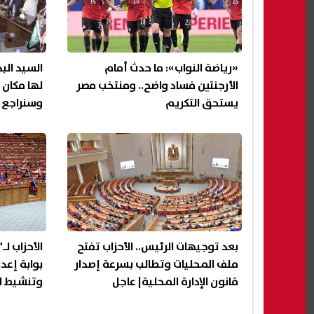
«رياضة النواب»: ما حدث أمام
السيد الب
الأرجنتين فساد واضح.. ومنتخب مصر
لها مكان 
يستحق التكريم
وسنراجع ب
بعد توجيهات الرئيس.. الأحزاب تفتح
الأحزاب لـ
ملف المحليات وتطالب بسرعة إصدار
بوابة إعدا
قانون الإدارة المحلية| عاجل
وتنشيط ال
تفعيل دو