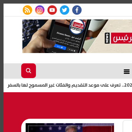
rss feed
instagram
youtube
twitter
facebook
طرابزون س