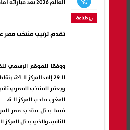
العالم 2026 بعد مباراته أمام الارجنتين بنتيجة 3 / 2.
طباعة
تقدم ترتيب منتخب مصر عالميا
ووفقا للموقع الرسمي للفي
الـ29 إلى المركز الـ24، بنقاط 1597.04.
 نخنق إيران
«تربوي» يقدم نصائح نفسية لطلاب
كيفي
ويعتبر المنتخب المصري ثان
خم بنسبة تصل
الثانوية العامة 2026 لاختيار الكلية
بعد 
المغرب صاحب المركز الـ6.
المناسبة
التظ
07 أغسطس, 2026 07:42 م
07 أغسطس, 2026 07:29 م
فيما يحتل منتخب مصر المرك
الثاني، والذي يحتل المركز الـ18 عالميا