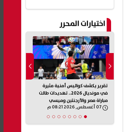
اختيارات المحرر
ل رغبات
تقرير يكشف كواليس أمنية مثيرة
الدولار يتراجع
روني
في مونديال 2026.. تهديدات طالت
يدور في الأس
مباراة مصر والأرجنتين وميسي
الوظائف الأمر
07 أغسطس, 2026 08:21 م
07 أغسطس, 2026 08:10 م