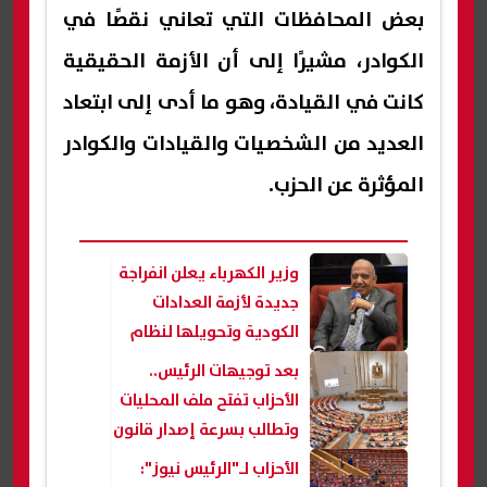
بعض المحافظات التي تعاني نقصًا في
الكوادر، مشيرًا إلى أن الأزمة الحقيقية
كانت في القيادة، وهو ما أدى إلى ابتعاد
العديد من الشخصيات والقيادات والكوادر
المؤثرة عن الحزب.
وزير الكهرباء يعلن انفراجة
جديدة لأزمة العدادات
الكودية وتحويلها لنظام
الشرائح
بعد توجيهات الرئيس..
الأحزاب تفتح ملف المحليات
وتطالب بسرعة إصدار قانون
الإدارة المحلية| عاجل
الأحزاب لـ"الرئيس نيوز":