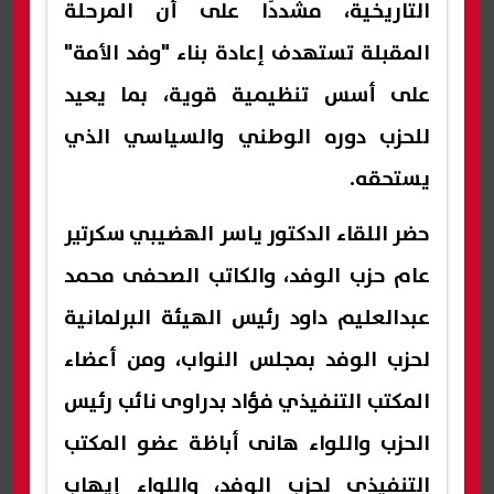
التاريخية، مشددًا على أن المرحلة
المقبلة تستهدف إعادة بناء "وفد الأمة"
على أسس تنظيمية قوية، بما يعيد
للحزب دوره الوطني والسياسي الذي
يستحقه.
حضر اللقاء الدكتور ياسر الهضيبي سكرتير
عام حزب الوفد، والكاتب الصحفى محمد
عبدالعليم داود رئيس الهيئة البرلمانية
لحزب الوفد بمجلس النواب، ومن أعضاء
المكتب التنفيذي فؤاد بدراوى نائب رئيس
الحزب واللواء هانى أباظة عضو المكتب
التنفيذى لحزب الوفد، واللواء إيهاب