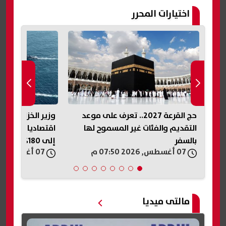
اختيارات المحرر
حج القرعة 2027.. تعرف على موعد
وزير الخزانة الأم
دي
التقديم والفئات غير المسموح لها
اقتصاديا ولديه
بالسفر
إلى 180%
07 أغسطس, 2026 07:50 م
07 أغسطس, 2026 07:45 م
مالتى ميديا