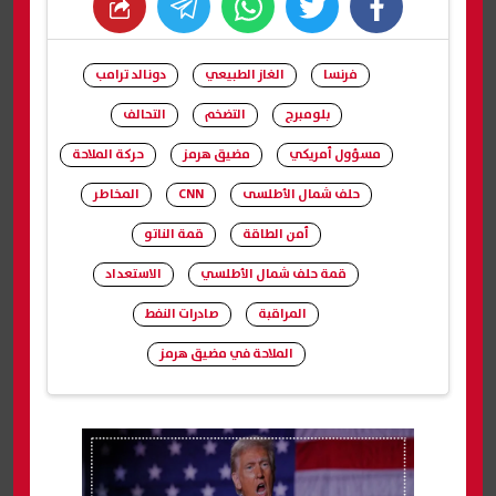
whats
twitter
facebook
فرنسا
الغاز الطبيعي
دونالد ترامب
بلومبرج
التضخم
التحالف
مسؤول أمريكي
مضيق هرمز
حركة الملاحة
حلف شمال الأطلسى
CNN
المخاطر
أمن الطاقة
قمة الناتو
قمة حلف شمال الأطلسي
الاستعداد
المراقبة
صادرات النفط
الملاحة في مضيق هرمز
شارك