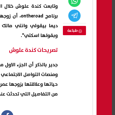
وتابعت كندة علوش خلال ال
برنامج eroad
ديما بيقولي وانتي مالك 
طباعة
وبقولها اسكتي".
تصريحات كندة علوش
جدير بالذكر أن الجزء الاول
ومنصات التواصل الاجتماعي ا
فال الأزهر..
وفاة والد ميسي بعد صراع مع المرض
الحر
رئيس
داخل مصحة طبية
إمارا
حياتها وعلاقتها بزوجها عمر
08 أغسطس, 2026 02:54 م
08 أغسطس, 2026 02:44 م
من التفاصيل التي تحدثت عنه