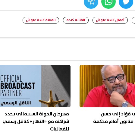
whats
twitter
face
أعمال كندة علوش
الفنانة كندة
الفنانة كندة علوش
 فؤاد إلى حسن
مهرجان الجونة السينمائي يجدد
فنانون أمام محكمة
شراكته مع «النهار» كناقل رسمي
للفعاليات