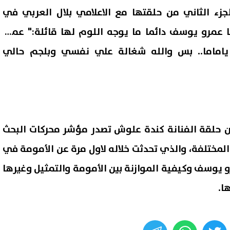
جزء الثاني من حلقتها مع الاعلامي بلال العربي في
onth، أن زوجها عمرو يوسف دائما ما يوجه اللوم لها قائلة:" عمرو
ياماما.. بس والله شغالة علي نفسي وبلجم حالي
 من حلقة الفنانة كندة علوش تصدر مؤشر محركات البحث
لمختلفة، والذي تحدثت خلاله لاول مرة عن الأمومة في
س الثوري يضرب سفينة شحن
«الرياضة» تحسم الجدل حول ت
تية أثناء إبحارها في مضيق هرمز
الشركات الرياضية وتوجه تحذيرًا
و يوسف وكيفية الموازنة بين الأمومة والتمثيل وغيرها
للاتحادات
08 أغسطس, 2026 02:42 م
ا.