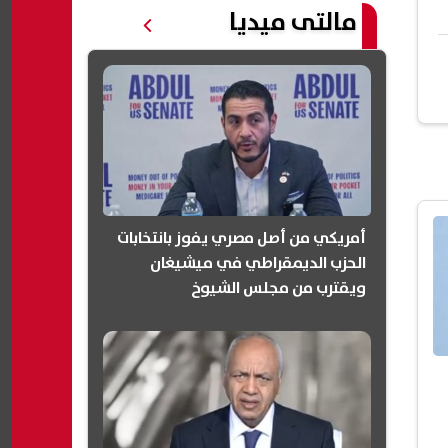
مالتى ميديا
أمريكي من أصل مصري يفوز بانتخابات
الحزب الديمقراطي في ميشيغان
ويقترب من مجلس الشيوخ
(انفوجرافيك)