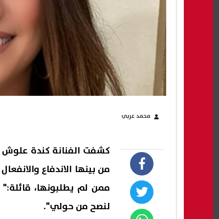
محمد عربي
كشفت الفنانة كندة علوش 
من بينها الاندفاع والانفعا
ممن لم يطلبونها، قائلة:"
لنصح من حولي".