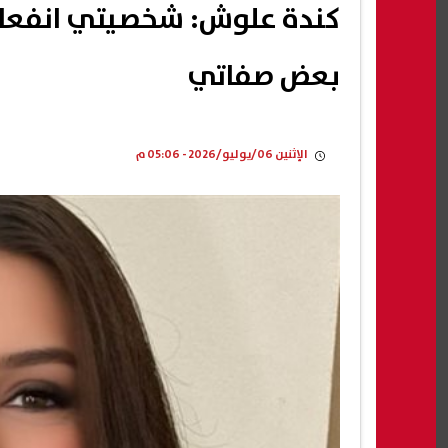
كندة علوش: شخصيتي انفعالي
بعض صفاتي
الإثنين 06/يوليو/2026 - 05:06 م