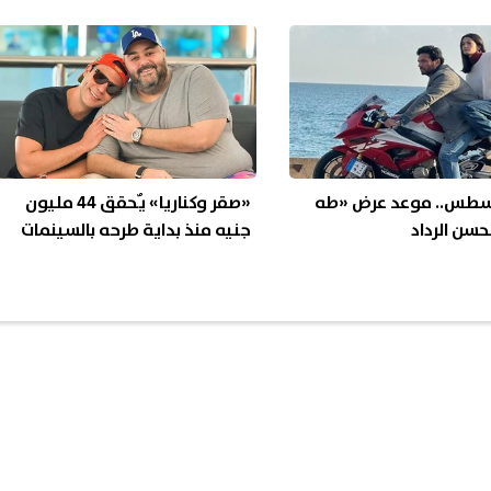
سطس.. موعد عرض «طه
«صقر وكناريا» يٌحقق 44 مليون
حسن الرداد
جنيه منذ بداية طرحه بالسينمات