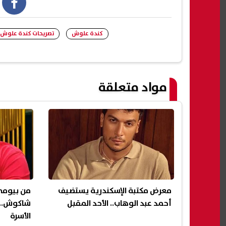
book
كندة علوش
تصريحات كندة علوش
مواد متعلقة
معرض مكتبة الإسكندرية يستضيف
من بيومي
أحمد عبد الوهاب.. الأحد المقبل
شاكوش.. 
الأسرة