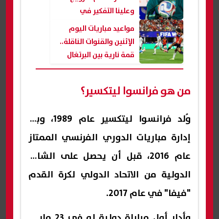
وعلينا التفكير في
المستقبل بعد وداع كأس
مواعيد مباريات اليوم
العالم
الإثنين والقنوات الناقلة..
قمة نارية بين البرتغال
وإسبانيا
من هو فرانسوا ليتكسير؟
وُلد فرانسوا ليتكسير عام 1989، وبدأ
إدارة مباريات الدوري الفرنسي الممتاز
عام 2016، قبل أن يحصل على الشارة
الدولية من الاتحاد الدولي لكرة القدم
"فيفا" في عام 2017.
وأدار أول مباراة دولية له في 23 مارس