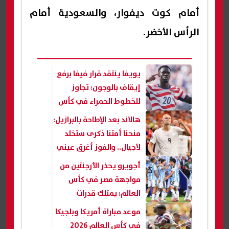
أمام كوت ديفوار، والسعودية أمام
الرأس الأخضر.
يويفا ينتقد قرار فيفا برفع
إيقاف بالوجون: تجاوز
للخطوط الحمراء في كأس
العالم
هالاند بعد الإطاحة بالبرازيل:
منحنا أمتنا ذكرى ستخلد
لأجيال.. والفوز أغرق عيني
بالدموع
أجويرو يحذر الأرجنتين من
مواجهة مصر في كأس
العالم: يمتلك قدرات
هجومية مميزة
موعد مباراة أمريكا وبلجيكا
في كأس العالم 2026