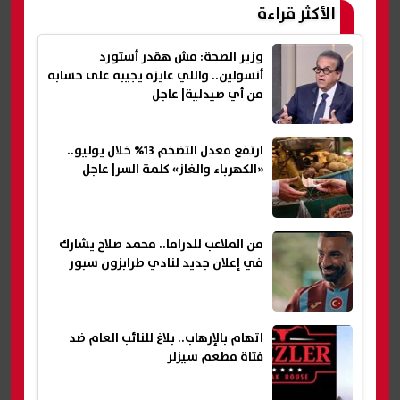
الأكثر قراءة
وزير الصحة: مش هقدر أستورد
أنسولين.. واللي عايزه يجيبه على حسابه
من أي صيدلية| عاجل
ارتفع معدل التضخم 13% خلال يوليو..
«الكهرباء والغاز» كلمة السر| عاجل
من الملاعب للدراما.. محمد صلاح يشارك
في إعلان جديد لنادي طرابزون سبور
اتهام بالإرهاب.. بلاغ للنائب العام ضد
فتاة مطعم سيزلر