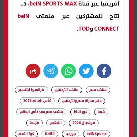
أفريقيا عبر قناة
beIN SPORTS MAX
، كما
تتاح للمشتركين عبر منصتي
beIN
CONNECT
و
TOD
.
whats
twitter
facebook
منتخب مصر
منتخب الأرجنتين
فرانسوا ليتكسير
حكم مباراة مصر والأرجنتين
كأس العالم 2026
فيفا
دور الـ16
منتخب مصر في كأس العالم
مونديال 2026
التحكيم
فرنسا
beIN Sports
جورجيا
أتالانتا
كرة القدم