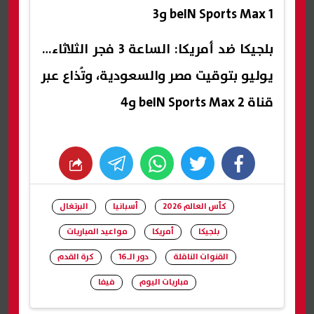
beIN Sports Max 1 و3
بلجيكا ضد أمريكا: الساعة 3 فجر الثلاثاء 7
يوليو بتوقيت مصر والسعودية، وتُذاع عبر
قناة beIN Sports Max 2 و4
whats
twitter
facebook
كأس العالم 2026
أسبانيا
البرتغال
بلجيكا
أمريكا
مواعيد المباريات
القنوات الناقلة
دور الـ16
كرة القدم
مباريات اليوم
فيفا
شارك