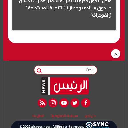
عاجل| تحول جذري ينتظر "مستقبل مصر".. تدشين
صندوق سيادي وجهاز لـ"التنمية المستدامة"
(إنفوجراف)
بحث
rss feed
instagram
youtube
twitter
facebook
من نحن
سياسة الخصوصية
اتصل بنا
© 2022 alraees news All Rights Reserved. |