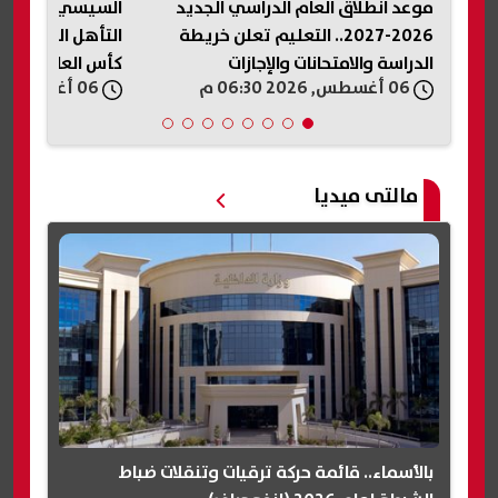
موعد انطلاق العام الدراسي الجديد
السيسي يهنئ نا
ات
2026-2027.. التعليم تعلن خريطة
التأهل التاريخي
الدراسة والامتحانات والإجازات
كأس العالم لكرة ا
06 أغسطس, 2026 06:30 م
06 أغسطس, 2026 06:27 م
مالتى ميديا
بالأسماء.. قائمة حركة ترقيات وتنقلات ضباط