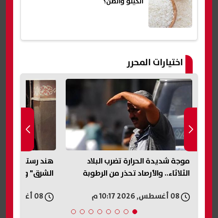
الكيلو والطن؟
اختيارات المحرر
هند رستم.. أسرار رحلة "مارلين مونرو
«ابتزاز باسم الد
الشرق" وقرار الاعتزال
يكشف تفاصيل واق
مطعم بأكتوبر
08 أغسطس, 2026 10:15 م
08 أغسطس, 2026 10:12 م