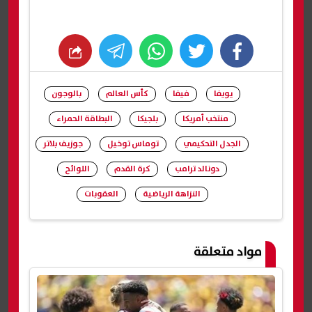
whats
twitter
facebook
يويفا
فيفا
كأس العالم
بالوجون
منتخب أمريكا
بلجيكا
البطاقة الحمراء
الجدل التحكيمي
توماس توخيل
جوزيف بلاتر
دونالد ترامب
كرة القدم
اللوائح
النزاهة الرياضية
العقوبات
شارك
مواد متعلقة