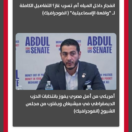
انفجار داخل المياه أم تسرب غاز؟ التفاصيل الكاملة
لـ "واقعة الإسماعيلية" ( انفوجرافيك)
أمريكي من أصل مصري يفوز بانتخابات الحزب
الديمقراطي في ميشيغان ويقترب من مجلس
الشيوخ (انفوجرافيك)