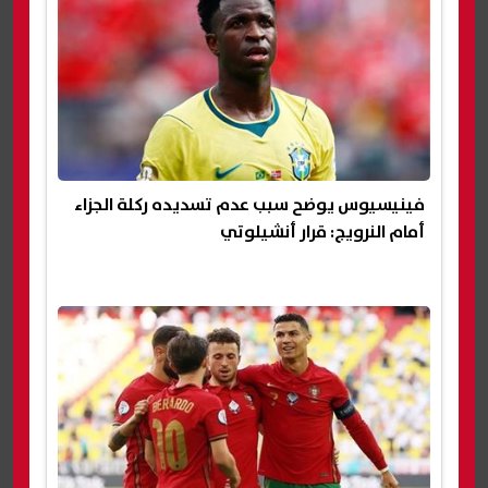
فينيسيوس يوضح سبب عدم تسديده ركلة الجزاء
أمام النرويج: قرار أنشيلوتي