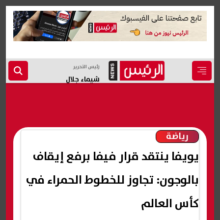
رئيس التحرير
شيماء جلال
رياضة
يويفا ينتقد قرار فيفا برفع إيقاف
بالوجون: تجاوز للخطوط الحمراء في
كأس العالم