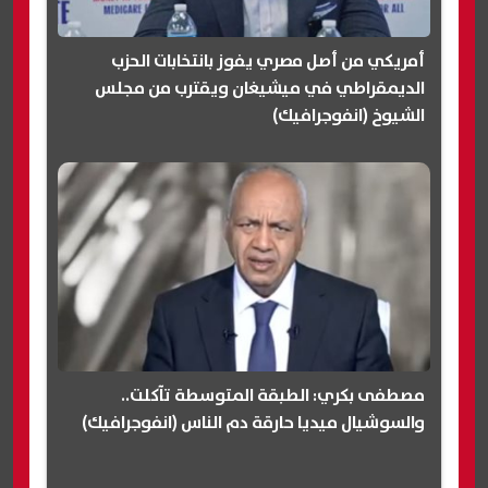
أمريكي من أصل مصري يفوز بانتخابات الحزب
الديمقراطي في ميشيغان ويقترب من مجلس
الشيوخ (انفوجرافيك)
مصطفى بكري: الطبقة المتوسطة تآكلت..
والسوشيال ميديا حارقة دم الناس (انفوجرافيك)