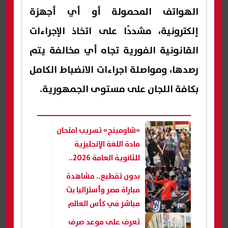
الهواتف المحمولة أو أي أجهزة
إلكترونية، مشددًا على اتخاذ الإجراءات
القانونية الفورية تجاه أي مخالفة يتم
رصدها، ومواصلة اجراءات الانضباط الكامل
بكافة اللجان على مستوى الجمهورية.
«شاومينج» تسريب امتحان
مادة اللغة الإنجليزية
للثانوية العامة 2026..
والتعليم ترد
بدون تقطيع.. مشاهدة
مباراة مصر وأستراليا بث
مباشر في كأس العالم
2026
تعرف على موعد صرف