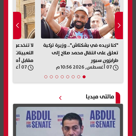
202.. تعرف
"كنا نريده في بشكتاش".. وزيرة تركية
لا تنخدعوا.. الأ
ر
تعلق على انتقال محمد صلاح إلى
التعيينات: لا تعي
طرابزون سبور
مقابل أموال| عاج
07 أغسطس, 2026 10:56 م
07 أغسطس, 2026 10:50 م
مالتى ميديا