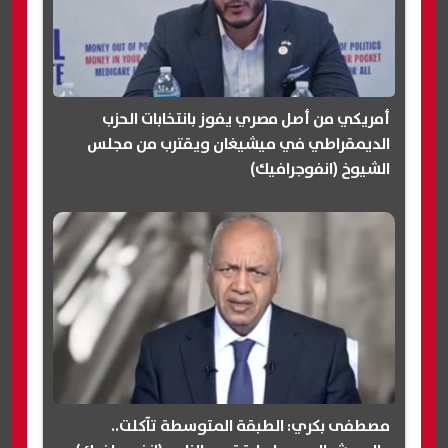
أمريكي من أصل مصري يفوز بانتخابات الحزب
الديمقراطي في ميشيغان ويقترب من مجلس
الشيوخ (انفوجرافيك)
مصطفى بكري: الطبقة المتوسطة تآكلت..