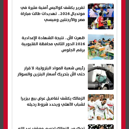
تقرير يكشف كواليس أمنية مثيرة في
مونديال 2026.. تهديدات طالت مباراة
مصر والأرجنتين وميسي
ظهرت الآن.. نتيجة الشهادة الإعدادية
2026 الدور الثاني محافظة القليوبية
برقم الجلوس
رئيس شعبة المواد البترولية: لا قرار
حتى الآن بتحريك أسعار البنزين والسولار
الزمالك يكشف تفاصيل عرض بيع بيزيرا
لشباب الأهلي ويحدد شروط رحيله
تحرك من الزمالك لحسم موقف عبد الله