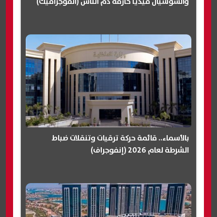
والسوشيال ميديا حارقة دم الناس (انفوجرافيك)
بالأسماء.. قائمة حركة ترقيات وتنقلات ضباط
الشرطة لعام 2026 (إنفوجراف)