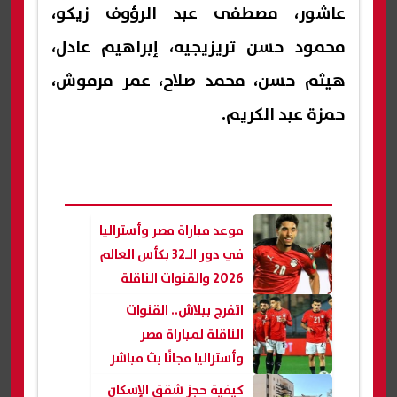
عاشور، مصطفى عبد الرؤوف زيكو،
محمود حسن تريزيجيه، إبراهيم عادل،
هيثم حسن، محمد صلاح، عمر مرموش،
حمزة عبد الكريم.
موعد مباراة مصر وأستراليا
في دور الـ32 بكأس العالم
2026 والقنوات الناقلة
مجانا
اتفرج ببلاش.. القنوات
الناقلة لمباراة مصر
وأستراليا مجانًا بث مباشر
كيفية حجز شقق الإسكان