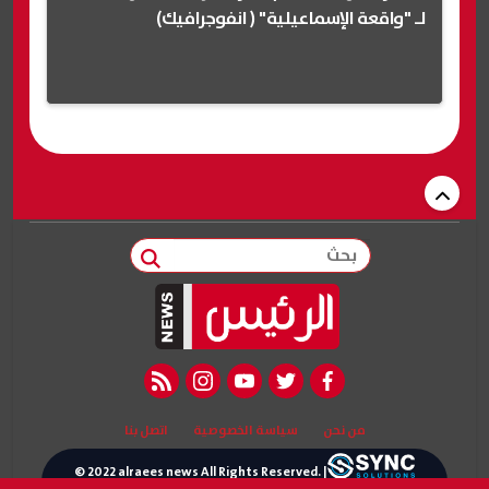
لـ "واقعة الإسماعيلية" ( انفوجرافيك)
بحث
rss feed
instagram
youtube
twitter
facebook
من نحن
سياسة الخصوصية
اتصل بنا
© 2022 alraees news All Rights Reserved. |