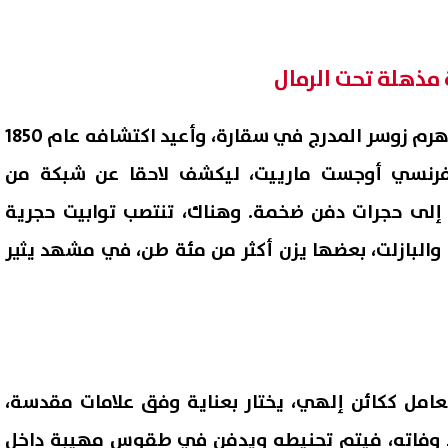
مذهلة تحت الرمال
يقع السيرابيوم شمال غرب هرم زوسر المدرج في سقارة، وأعيد اكتشافه عام 1850
لفرنسي أوجست مارييت، ليكشف لاحقا عن شبكة من
ة إلى حجرات دفن ضخمة. وهناك، تنتصب توابيت حجرية
 والبازلت، بعضها يزن أكثر من مئة طن، في مشهد يثير
عامل ككائن إلهي، يختار بعناية وفق علامات مقدسة،
د وفاته، فيتم تحنيطه ويدفن في طقوس مهيبة داخل