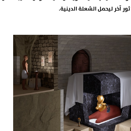
ثور آخر ليحمل الشعلة الدينية.
شعبة المواد البترولية: لا قرار
الزمالك يكشف تفاصيل عرض بيع 
لآن بتحريك أسعار البنزين
لشباب الأهلي ويحدد شروط رح
لار
07 أغسطس, 2026 10:18 م