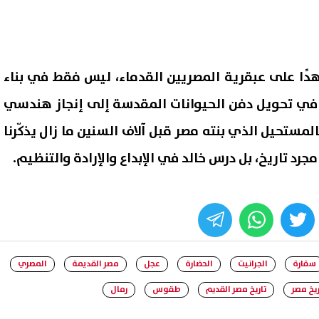
دًا على عبقرية المصريين القدماء، ليس فقط في بناء
ًا في تحويل دفن الحيوانات المقدسة إلى إنجاز هندسي
المستحيل الذي بنته مصر قبل آلاف السنين ما زال يذكّرنا
جرد تاريخ، بل درس خالد في الإبداع والإرادة والتنظيم.
whats
twitter
face
سقارة
الجرانيت
الحضارة
عجل
مصر القديمة
المصري
ريخ مصر
تاريخ مصر القديم
طقوس
رمال