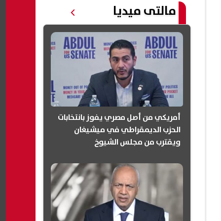
مالتى ميديا
أمريكي من أصل مصري يفوز بانتخابات
الحزب الديمقراطي في ميشيغان
ويقترب من مجلس الشيوخ
(انفوجرافيك)