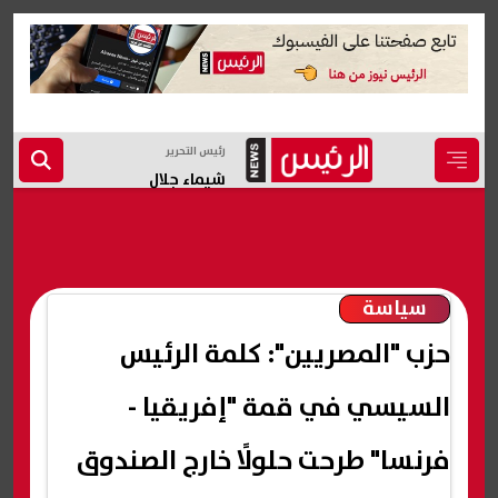
رئيس التحرير
شيماء جلال
سياسة
حزب "المصريين": كلمة الرئيس
السيسي في قمة "إفريقيا -
فرنسا" طرحت حلولًا خارج الصندوق