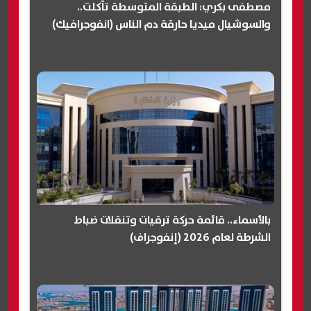
مصطفى بكري: الطبقة المتوسطة تآكلت..
والسوشيال ميديا حارقة دم الناس (انفوجرافيك)
بالأسماء.. قائمة حركة ترقيات وتنقلات ضباط
الشرطة لعام 2026 (إنفوجراف)