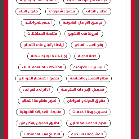
الإعفاء من شرط التشطيب
التنمية المحلية والبيئة
مجلس النواب
محمود شعراوي
قانون البناء
توفيق الأوضاع القانونية
الدعم للمواطنين
المرونة في التشريع
متابعة المحافظات
رفع العبء المالي
زيادة الإقبال على التصالح
خطة الدولة
إجراءات قانونية سهلة
التيسيرات الحكومية
المشكلات المتعلقة بالبناء
قطاع التفتيش والمتابعة
تحقيق الاستقرار للمواطن
تسهيل الإجراءات الحكومية
الالتزام بالقوانين
حقوق الدولة والمواطن
تعزيز منظومة التصالح
تحسين جودة الخدمات
متابعة التعديلات القانونية
تقديم الدعم للمواطنين
تطبيق القانون بشكل مرن
المشروعات السكنية
التصالح في المحافظات