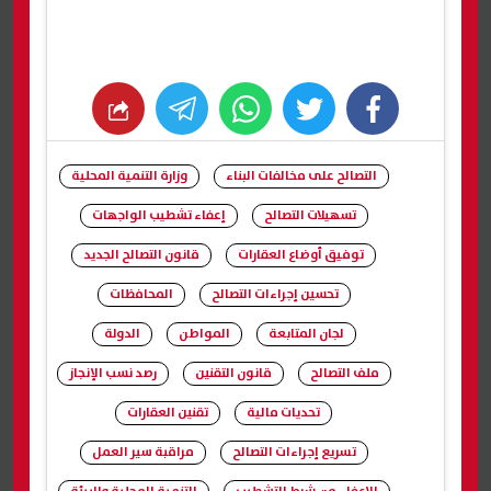
whats
twitter
facebook
التصالح على مخالفات البناء
وزارة التنمية المحلية
تسهيلات التصالح
إعفاء تشطيب الواجهات
توفيق أوضاع العقارات
قانون التصالح الجديد
تحسين إجراءات التصالح
المحافظات
لجان المتابعة
المواطن
الدولة
ملف التصالح
قانون التقنين
رصد نسب الإنجاز
تحديات مالية
تقنين العقارات
تسريع إجراءات التصالح
مراقبة سير العمل