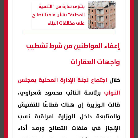
بشرى سارة من "التنمية
المحلية" بشأن ملف التصالح
على مخالفات البناء
إعفاء المواطنين من شرط تشطيب
واجهات العقارات
خلال
اجتماع لجنة الإدارة المحلية بمجلس
النواب
برئاسة النائب محمود شعراوي،
قالت الوزيرة إن هناك قطاعًا للتفتيش
والمتابعة داخل الوزارة لمراقبة نسب
الإنجاز في ملفات التصالح ورصد أداء