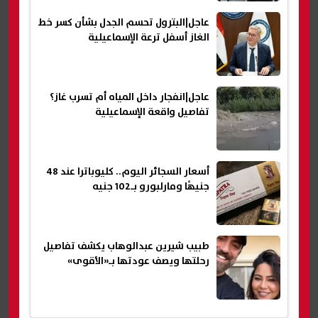
عاجل|البترول تحسم الجدل بشأن كسر خط
الغاز أسفل ترعة الإسماعيلية
عاجل|انفجار داخل المياه أم تسرب غاز؟
تفاصيل واقعة الإسماعيلية
أسعار السجائر اليوم.. كليوباترا عند 48
جنيهًا ومارلبورو بـ102 جنيه
طبيب شيرين عبدالوهاب يكشف تفاصيل
رحلتها ويصف عودتها بـ«الأقوى»