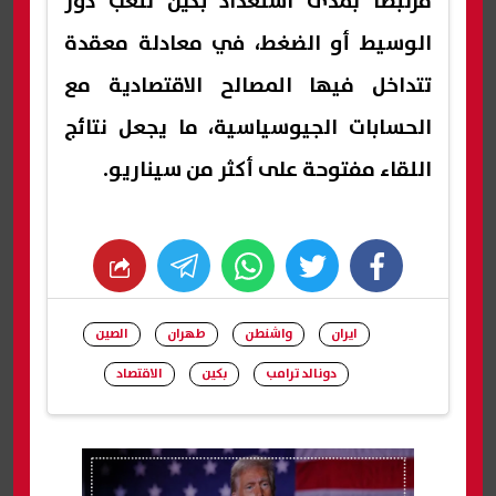
مرتبطا بمدى استعداد بكين للعب دور
الوسيط أو الضغط، في معادلة معقدة
تتداخل فيها المصالح الاقتصادية مع
الحسابات الجيوسياسية، ما يجعل نتائج
اللقاء مفتوحة على أكثر من سيناريو.
whats
twitter
facebook
ايران
واشنطن
طهران
الصين
دونالد ترامب
بكين
الاقتصاد
شارك