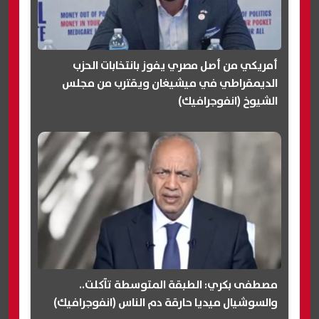
أمريكي من أصل مصري يفوز بانتخابات الحزب
الديمقراطي في ميشيغان ويقترب من مجلس
الشيوخ (انفوجرافيك)
مصطفى بكري: الطبقة المتوسطة تآكلت..
والسوشيال ميديا حارقة دم الناس (انفوجرافيك)