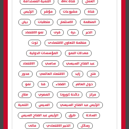
العمل
قناة dmc
التنمية المستدامة
قناة
مشروعات
مؤشر
الرئيس
المنظمة
الاستثمار
متطلبات
بيان
الخبر
درة
قرى
نمو الاقتصاد
منظمة التعاون الاقتصادى
توت
معدلات النمو
المؤسسات الدولية
عبد الفتاح السيسي
ساسي
الاقتصاد
فتح
زايد
الاقتصاد العالمي
محور
حول العالم
القضاء
قنا
نمو
مركز
جائحة كورونا
المصري
صلاح
الرئيس عبد الفتاح السيسي
السيس
التنمية
الساحة
طرق
الرئيس عبد الفتاح السيس
رسائل
الخبير الاقتصادي
مالى