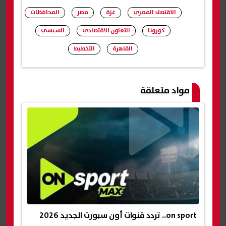
الاقتصاد المصري
غزة
مصر
المحافظات
كورونا
التعاون الاقتصادي
السيسي
القاهرة
التخطيط
شارك
مواد متعلقة
on sport.. تردد قنوات أون سبورت الجديد 2026