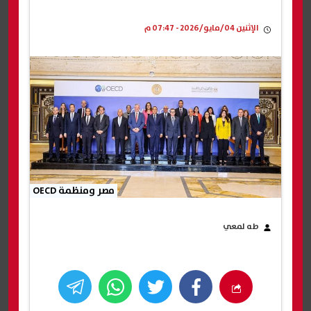
الإثنين 04/مايو/2026 - 07:47 م
مصر ومنظمة OECD
طه لمعي