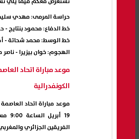
نستعرض معكم فيما يلي تشكيل 
حراسة المرمى: مهدي سليم
خط الدفاع: محمود بنتايج - ح
خط الوسط: محمد شحاتة - أحم
الهجوم: خوان بيزيرا - ناصر 
موعد مباراة اتحاد العا
الكونفدرالية
موعد مباراة اتحاد العاصمة
19 أب
الفريقين الجزائري والمغربي ب