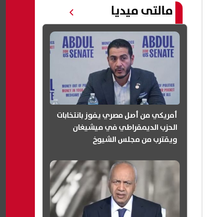
مالتى ميديا
أمريكي من أصل مصري يفوز بانتخابات
الحزب الديمقراطي في ميشيغان
ويقترب من مجلس الشيوخ
(انفوجرافيك)