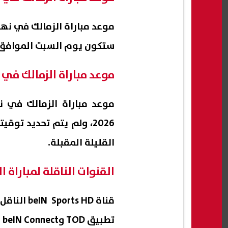
موعد مباراة الزمالك في نهائي الكو
ستكون يوم السبت الموافق 9 مايو الشهر المقبل على ملعب منافس الزمال
موعد مباراة الزمالك في نهائي 
2026، ولم يتم تحديد توق
القليلة المقبلة.
القنوات الناقلة لمباراة
قناة beIN Sports HD الناقل الحصري للبطولة
تطبيق TOD وbeIN Connect للبث المباشر