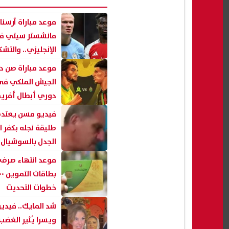
موعد مباراة آرسنا
مانشستر سيتي ف
الإنجليزي.. والتش
موعد مباراة صن دا
الجيش الملكي في
دوري أبطال أفريق
فيديو مسن يعتد
طليقة نجله بكفر ا
الجدل بالسوشيال 
موعد انتهاء صرف
خطوات التحديث
شد المايك.. فيدي
ويسرا يُثير الغض