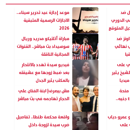
ل ضد
موعد إجازة عيد تحرير سيناء..
ي الدوري
الاجازات الرسمية المتبقية
كيل المتوقع
2026
ونز ضد
مباراة أتلتيكو مدريد وريال
 نهائي
سوسيداد بث مباشر.. القنوات
يا
المجانية الناقلة
ي على
فيديو سيدة تهدد بالانتحار
لشيخ يثير
بعد ضبط زوجها مع عشيقته
ميديا
بالمكتب يثير الجدل
 منحة
مش بيصرف| ابنة الفنان علي
بطاقات التموين ٤٠٠ جنيه..
الحجار تهاجمه في بث مباشر
و عمرو دياب
واقعة محكمة طنطا.. تفاصيل
ب على
ضرب سيدة لزوجة داخل