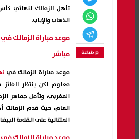
الذهاب والإياب.
طباعة
مباشر
موعد مباراة الزمالك في
نه
معلوم لكن ينتظر الفائز م
د بمواجهة
تنسيق المرحلة الثانية 2026.. قائمة
قطع 
المغربي، وتأمل جماهر الز
تاريخيًا أمام
الكليات المتوقعة لطلاب الشعبتين
الحيو
العلمية والأدبية
والمو
العام، حيث قدم الزمالك أد
07 أغسطس, 2026 08:56 م
07 أغسطس, 2026 08:53 م
المتتالية على القلعة البيضاء
موعد مباراة الزمالك في نهائي 