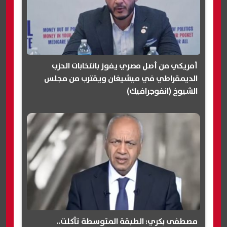
أمريكي من أصل مصري يفوز بانتخابات الحزب
الديمقراطي في ميشيغان ويقترب من مجلس
الشيوخ (انفوجرافيك)
مصطفى بكري: الطبقة المتوسطة تآكلت..