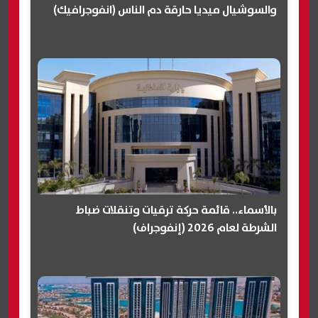
والسوشيال ميديا حارقة دم الناس (انفوجرافيك)
بالأسماء.. قائمة حركة ترقيات وتنقلات ضباط
الشرطة لعام 2026 (إنفوجراف)