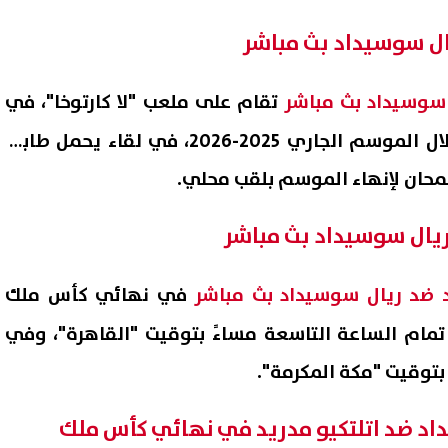
يال سوسيداد بث مباشر
ل سوسيداد بث مباشر
تقام على ملعب "لا كارتوخا"، في
نهائي كأس ملك إسبانيا خلال الموسم الجاري 2025-2026، في لقاء يحمل طابعًا
يطمحان لإنهاء الموسم بلقب محلي.
 ريال سوسيداد بث مباشر
تنسيق المرحلة الثانية 2026..
جمال شعبان يعلق على تصدر 
يد ضد ريال سوسيداد بث مباشر
في نهائي كأس ملك
ت الحد الأدنى والكليات
خليفة للترند بعد ظهورها مع 
تمام الساعة التاسعة مساءً بتوقيت "القاهرة"، وفي
وقعة لجميع الشعب
دياب: «أصبحت ذهبًا»
08 أغسطس, 2026 05:42 م
بتوقيت "مكة المكرمة".
اد ضد اتلتكيو مدريد في نهائي كأس ملك