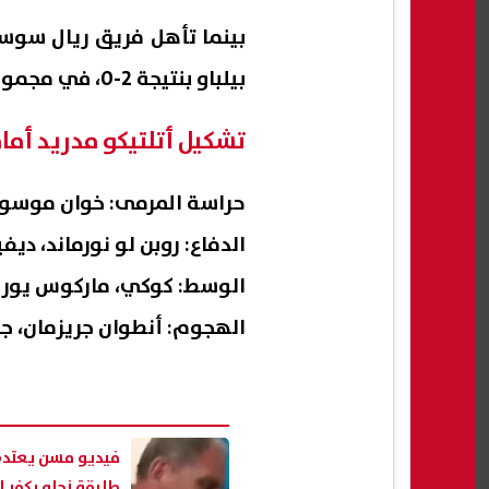
بينما تأهل فريق ريال سوس
بيلباو بنتيجة 2-0، في مجموع مباراتي الذهاب والإياب.
تشكيل أتلتيكو مدريد أم
حراسة المرمى: خوان موسو
الدفاع: روبن لو نورماند، ديف
الوسط: كوكي، ماركوس يورين
الهجوم: أنطوان جريزمان، جو
فيديو مسن يعتد
طليقة نجله بكفر ا