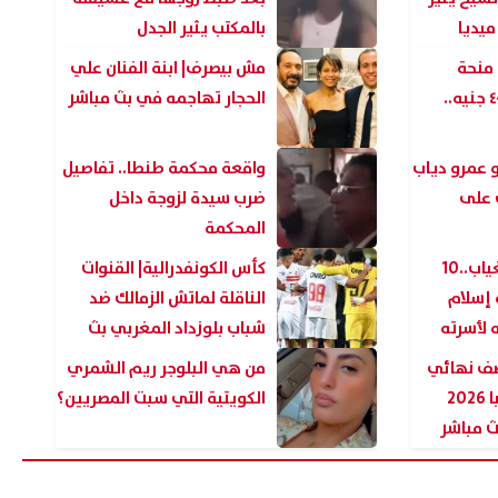
ميديا
بالمكتب يثير الجدل
 منحة
مش بيصرف| ابنة الفنان علي
بطاقات التموين ٤٠٠ جنيه..
الحجار تهاجمه في بث مباشر
و عمرو دياب
واقعة محكمة طنطا.. تفاصيل
ب على
ضرب سيدة لزوجة داخل
المحكمة
بعد 43 عامًا من الغياب..10
كأس الكونفدرالية| القنوات
إسلام
الناقلة لماتش الزمالك ضد
لأسرته
شباب بلوزداد المغربي بث
مباشر
صف نهائي
من هي البلوجر ريم الشمري
دوري أبطال أوروبا 2026
الكويتية التي سبت المصريين؟
بث مباشر