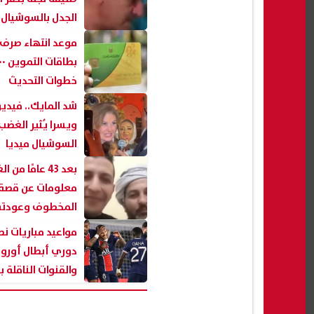
الجدل بالسوشيال 
موعد انتهاء صرف
خطوات التحديث
شد المايك.. فيدي
ويسرا يُثير الغض
السوشيال ميديا
معلومات عن قصة 
المخطوف وعودته 
مواعيد مباريات ن
والقنوات الناقلة 