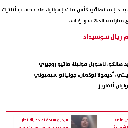
يداد إلى نهائي كأس ملك إسبانيا، على حساب أتلتيك
ام ريال سوسيداد
يد هانكو، ناهويل مولينا، ماتيو روجيري
تي، أديمولا لوكمان، جوليانو سيميوني
ليان ألفاريز
ي على
فيديو سيدة تهدد بالانتحار
لشيخ يثير
بعد ضبط زوجها مع عشيقته