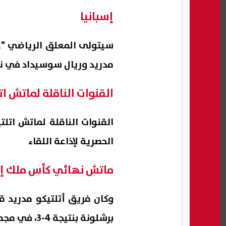
إسبانيا
سيتولى المعلق الرياضي "ع
مدريد وريال سوسيداد في نهائ
القنوات الناقلة لماتش ا
الحصرية لإذاعة اللقاء
ماتش نهائي كأس ملك إسباني
وكان فريق أتلتيكو مدريد ق
برشلونة بنتيجة 4-3، في مجموع مباراتي الذهاب والإياب.