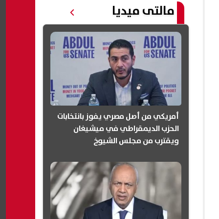
مالتى ميديا
أمريكي من أصل مصري يفوز بانتخابات
الحزب الديمقراطي في ميشيغان
ويقترب من مجلس الشيوخ
(انفوجرافيك)