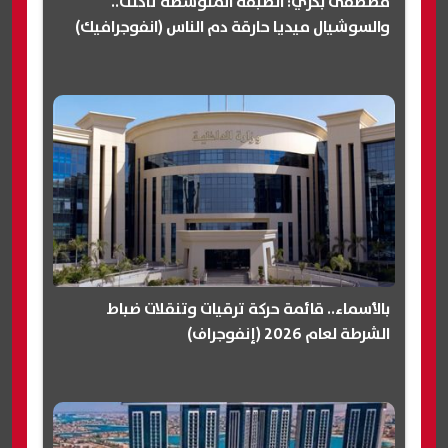
مصطفى بكري: الطبقة المتوسطة تآكلت..
والسوشيال ميديا حارقة دم الناس (انفوجرافيك)
بالأسماء.. قائمة حركة ترقيات وتنقلات ضباط
الشرطة لعام 2026 (إنفوجراف)