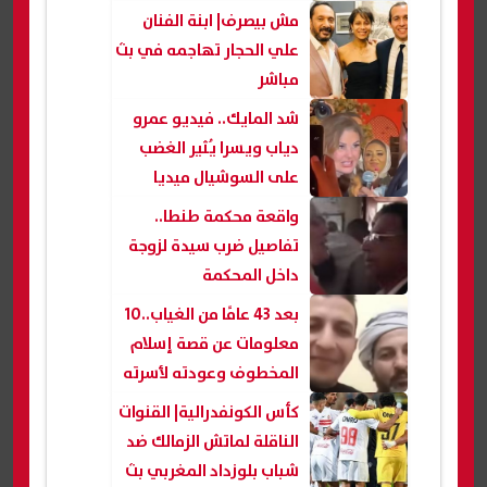
مش بيصرف| ابنة الفنان
علي الحجار تهاجمه في بث
مباشر
شد المايك.. فيديو عمرو
دياب ويسرا يُثير الغضب
على السوشيال ميديا
واقعة محكمة طنطا..
تفاصيل ضرب سيدة لزوجة
داخل المحكمة
بعد 43 عامًا من الغياب..10
معلومات عن قصة إسلام
المخطوف وعودته لأسرته
كأس الكونفدرالية| القنوات
الناقلة لماتش الزمالك ضد
شباب بلوزداد المغربي بث