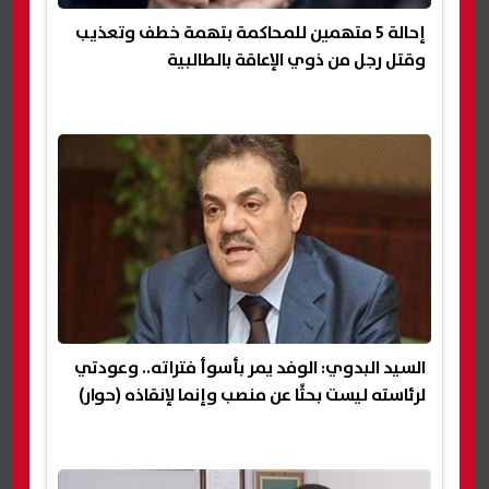
إحالة 5 متهمين للمحاكمة بتهمة خطف وتعذيب
وقتل رجل من ذوي الإعاقة بالطالبية
السيد البدوي: الوفد يمر بأسوأ فتراته.. وعودتي
لرئاسته ليست بحثًا عن منصب وإنما لإنقاذه (حوار)