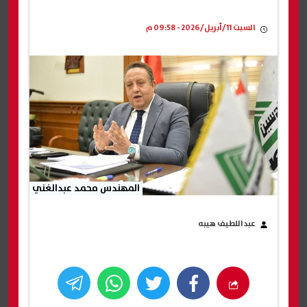
السبت 11/أبريل/2026 - 09:58 م
المهندس محمد عبدالغني
عبداللطيف هيبه