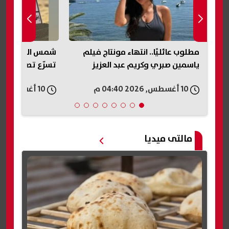
مات
مطلوب عائليًا.. انتهاء مونتاج فيلم
شم
ياسمين صبري وكريم عبد العزيز
تسرّع تصوير مشا
10 أغسطس, 2026 04:40 م
10 أغسطس, 2026 04:39 م
مالتى ميديا