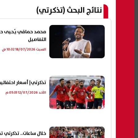
نتائج البحث (تذكرتي)
محمد حماقي يُحيى حفل
التفاصيل
السبت 18/07/2026 10:32 ص
تذكرتي| أسعار احتفالية تكريم منت
الأحد 12/07/2026 05:33 م
خلال ساعات.. تذكرتي تف