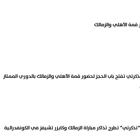
ة شروط شقق الإيجار التمليكي
تطور خطير.. مسيرة تستهدف 
 قمة الأهلي والزمالك
2026.. أماكن الوحدات ومقدم جدية
نفط في مصفاة الزاوية الليبية
08 أغسطس, 2026 10:54 ص
تذكرتي تفتح باب الحجز لحضور قمة الأهلي والزمالك بالدوري الممتاز