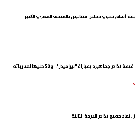
جمة أنغام تحيي حفلين متتاليين بالمتحف المصري الكبير
عاجل| "الأهلي" يتحمل قيمة تذاكر جماهيره بمباراة "بيراميدز".. و50 جنيها لمبارياته
. نفاذ جميع تذاكر الدرجة الثالثة