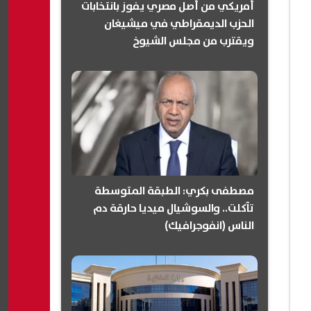
أمريكي من أصل مصري يفوز بانتخابات
الحزب الديمقراطي في ميشيغان
ويقترب من مجلس الشيوخ
(انفوجرافيك)
مصطفى بكري: الطبقة المتوسطة
تآكلت.. والسوشيال ميديا حارقة دم
الناس (انفوجرافيك)