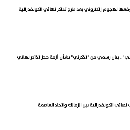
عها لهجوم إلكتروني بعد طرح تذاكر نهائي الكونفدرالية
ي".. بيان رسمي من "تذكرتي" بشأن أزمة حجز تذاكر نهائي
 نهائي الكونفدرالية بين الزمالك واتحاد العاصمة