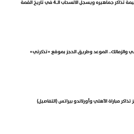
كر جماهيره ويسجل الانسحاب الـ4 في تاريخ القمة
هلي والزمالك.. الموعد وطريق الحجز بموقع «تذكرتي»
تذاكر مباراة الأهلي وأورلاندو بيراتس (التفاصيل)