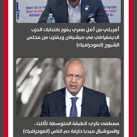
أمريكي من أصل مصري يفوز بانتخابات الحزب
الديمقراطي في ميشيغان ويقترب من مجلس
الشيوخ (انفوجرافيك)
مصطفى بكري: الطبقة المتوسطة تآكلت..
والسوشيال ميديا حارقة دم الناس (انفوجرافيك)