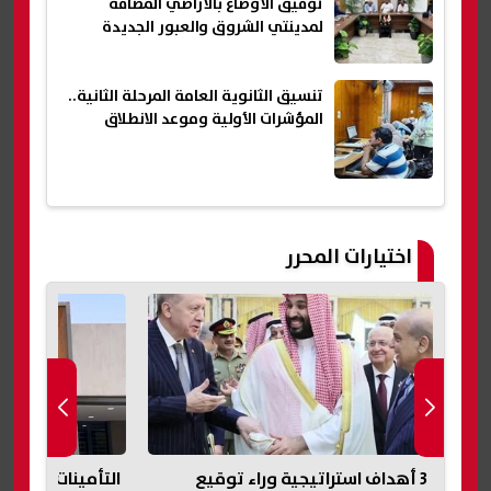
توفيق الأوضاع بالأراضي المضافة
لمدينتي الشروق والعبور الجديدة
تنسيق الثانوية العامة المرحلة الثانية..
المؤشرات الأولية وموعد الانطلاق
اختيارات المحرر
طين
3 أهداف استراتيجية وراء توقيع