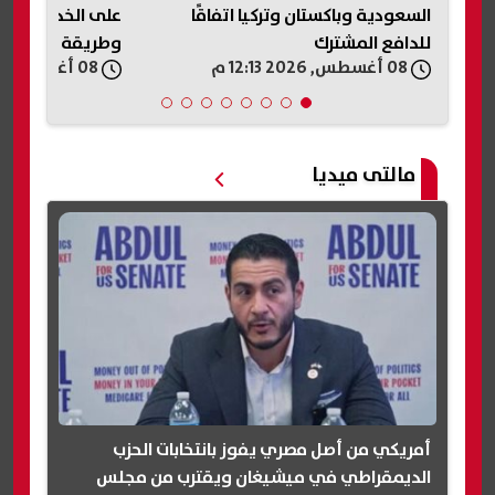
لم
السعودية وباكستان وتركيا اتفاقًا
على الخدمات الإل
للدافع المشترك
وطريقة الاستفاد
08 أغسطس, 2026 12:13 م
08 أغسطس, 2026 12:12 م
مالتى ميديا
أمريكي من أصل مصري يفوز بانتخابات الحزب
الديمقراطي في ميشيغان ويقترب من مجلس