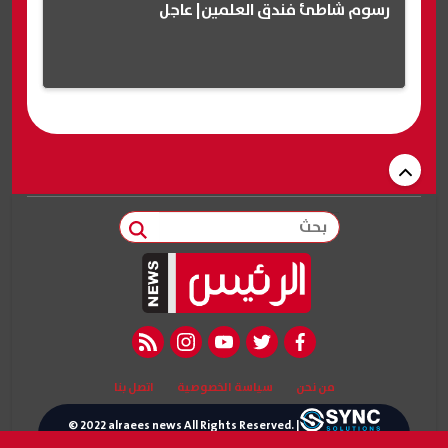
رسوم شاطئ فندق العلمين| عاجل
بحث
rss feed
instagram
youtube
twitter
facebook
من نحن
سياسة الخصوصية
اتصل بنا
© 2022 alraees news All Rights Reserved. |