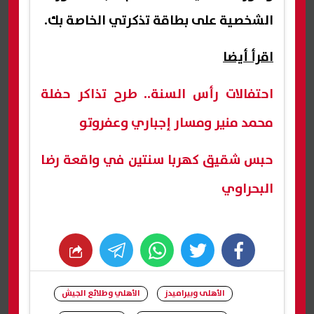
الشخصية على بطاقة تذكرتي الخاصة بك.
اقرأ أيضا
احتفالات رأس السنة.. طرح تذاكر حفلة
محمد منير ومسار إجباري وعفروتو
حبس شقيق كهربا سنتين في واقعة رضا
البحراوي
whats
twitter
facebook
الأهلى وبيراميدز
الأهلي وطلائع الجيش