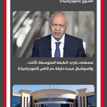
الشيوخ (انفوجرافيك)
مصطفى بكري: الطبقة المتوسطة تآكلت..
والسوشيال ميديا حارقة دم الناس (انفوجرافيك)