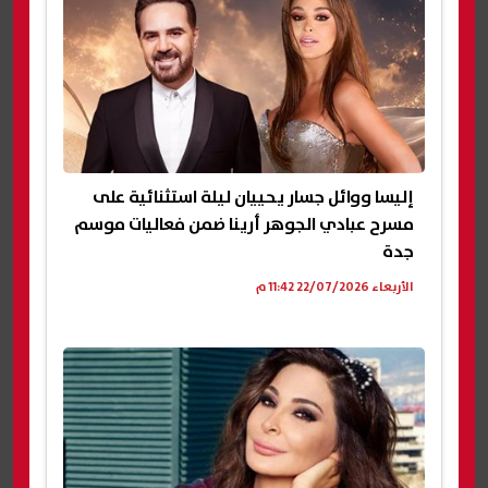
إليسا ووائل جسار يحييان ليلة استثنائية على
مسرح عبادي الجوهر أرينا ضمن فعاليات موسم
جدة
الأربعاء 22/07/2026 11:42 م