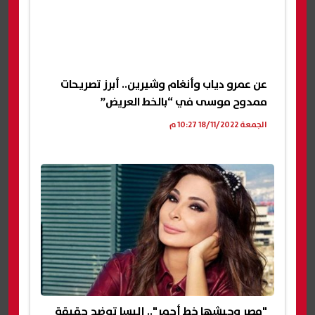
عن عمرو دياب وأنغام وشيرين.. أبرز تصريحات
ممدوح موسى في “بالخط العريض”
الجمعة 18/11/2022 10:27 م
"مصر وجيشها خط أحمر".. إليسا توضح حقيقة