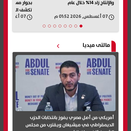
بجوار مسجد في الفيوم.. والتحقيقات
إلغاء قائمة الم
تكشف الملابسات
إذا جهز الزوج منز
07 أغسطس, 2026 01:40 م
07 أغسطس, 2026 12:56 م
مالتى ميديا
أمريكي من أصل مصري يفوز بانتخابات الحزب
الديمقراطي في ميشيغان ويقترب من مجلس