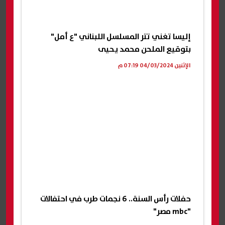
إليسا تغني تتر المسلسل اللبناني "ع أمل"
بتوقيع الملحن محمد يحيى
الإثنين 04/03/2024 07:19 م
حفلات رأس السنة.. 6 نجمات طرب في احتفالات
"mbc مصر"