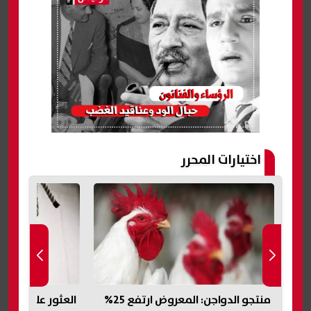
اختيارات المحرر
منتجو الدواجن: المعروض ارتفع 25%
العثور على جثة شاب مجهول معلقة
نقيب المأذونين 