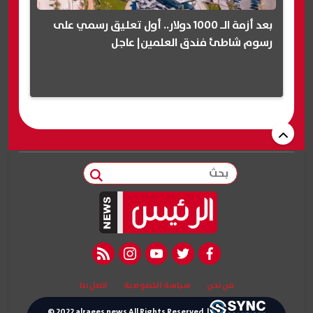
بعد أزمة الـ 1000 دولار.. أول تعليق رسمي على
رسوم شاطئ فندق العلمين| عاجل
بحث
rss feed
instagram
youtube
twitter
facebook
من نحن
سياسة الخصوصية
اتصل بنا
© 2022 alraees news All Rights Reserved. |