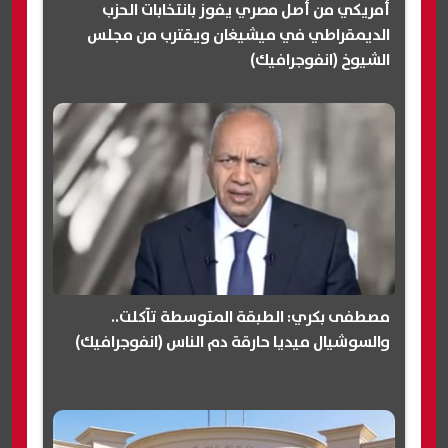
أمريكي من أصل مصري يفوز بانتخابات الحزب
الديمقراطي في ميشيغان ويقترب من مجلس
الشيوخ (انفوجرافيك)
مصطفى بكري: الطبقة المتوسطة تآكلت..
والسوشيال ميديا حارقة دم الناس (انفوجرافيك)