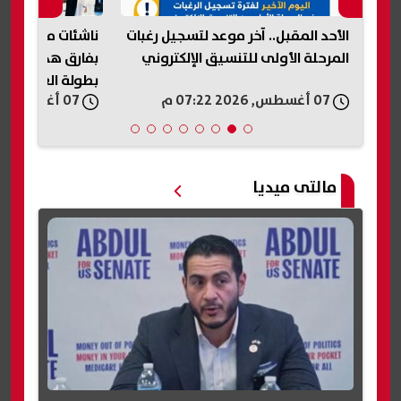
ن
الأحد المقبل.. آخر موعد لتسجيل رغبات
ناشئات مصر يخسرن
المرحلة الأولى للتنسيق الإلكتروني
بفارق هدف ويتأهل
بطولة العالم لكرة
07 أغسطس, 2026 07:22 م
07 أغسطس, 2026 07:16 م
مالتى ميديا