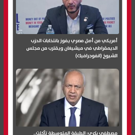
أمريكي من أصل مصري يفوز بانتخابات الحزب
الديمقراطي في ميشيغان ويقترب من مجلس
الشيوخ (انفوجرافيك)
مصطفى بكري: الطبقة المتوسطة تآكلت..