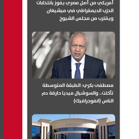
أمريكي من أصل مصري يفوز بانتخابات
الحزب الديمقراطي في ميشيغان
ويقترب من مجلس الشيوخ
(انفوجرافيك)
مصطفى بكري: الطبقة المتوسطة
تآكلت.. والسوشيال ميديا حارقة دم
الناس (انفوجرافيك)