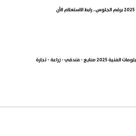
ن
ايع - فندقي - زراعة - تجارة