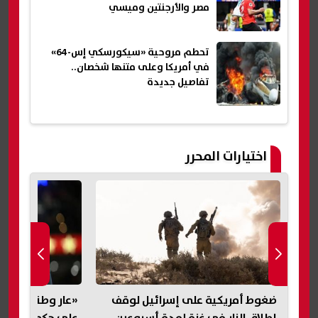
مصر والأرجنتين وميسي
تحطم مروحية «سيكورسكي إس-64»
في أمريكا وعلى متنها شخصان..
تفاصيل جديدة
اختيارات المحرر
ف
«عار وطني».. ترامب يشن هجومًا
تحطم مروحية «
على حكم وقف بناء قاعة احتفالات
إس-64» في 