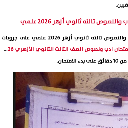
قبين.
لنصوص تالته ثانوي أزهر 2026 علمي
وقد تم تداول امتحان الأدب والنصوص تالته ثانوي أزهر 2026 علمي على جروبات
امتحان ادب ونصوص الصف الثالث الثانوي الأزهري 2026
امتحان.
سعر الجنيه الذهب اليوم السبت 8
ضبط 8 أطنان زيت مجهول الم
خر تحديث في مصر
و260 كيلو لحوم فاسدة في الفيوم
08 أغسطس, 2026 04:08 م