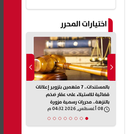
اختيارات المحرر
صدر
بالمستندات.. 7 متهمين بتزوير إعلانات
ضبط مصنع غي
قضائية للاستيلاء على عقار ضخم
بالمنوفية و
بالنزهة.. محررات رسمية مزورة
08 أغسطس, 2026 04:32 م
08 أغسطس, 2026 04:26 م