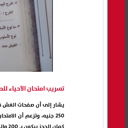
تسريب امتحان الأحياء للصف الثا
يشار إلى أن صفحات الغش قام
كمان الحجز بيكون بـ 200 والدفع قبل فمش تضيع وقتي ابعت على رقم الكاش.