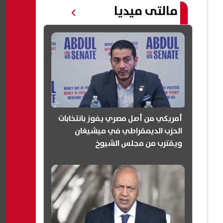
مالتى ميديا
أمريكي من أصل مصري يفوز بانتخابات
الحزب الديمقراطي في ميشيغان
ويقترب من مجلس الشيوخ
(انفوجرافيك)