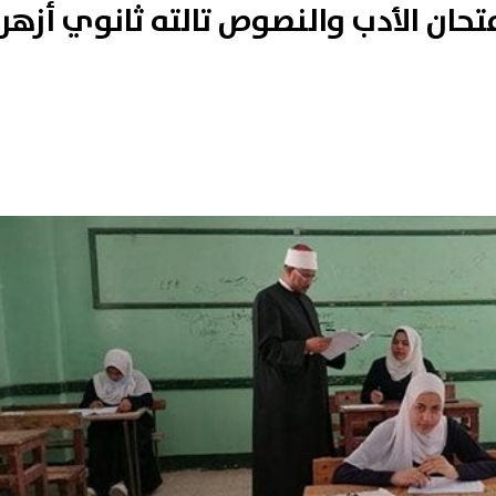
حان الأدب والنصوص تالته ثانوي أزهر