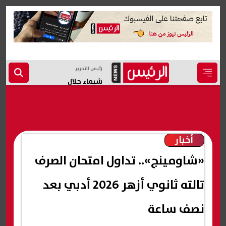
رئيس التحرير
شيماء جلال
أخبار
«شاومينج».. تداول امتحان الصرف
تالته ثانوي أزهر 2026 أدبي بعد
نصف ساعة