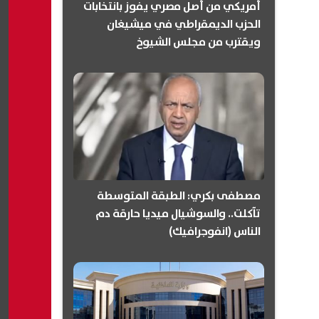
أمريكي من أصل مصري يفوز بانتخابات
الحزب الديمقراطي في ميشيغان
ويقترب من مجلس الشيوخ
(انفوجرافيك)
مصطفى بكري: الطبقة المتوسطة
تآكلت.. والسوشيال ميديا حارقة دم
الناس (انفوجرافيك)