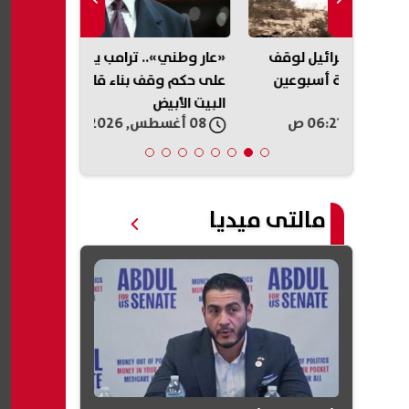
لوقف
«عار وطني».. ترامب يشن هجومًا
تحطم مروحي
وعين
على حكم وقف بناء قاعة احتفالات
إس-64»
البيت الأبيض
شخصان.. تفا
08 أغسطس, 2026 05:54 ص
08 أغسطس, 2026 05:30 ص
مالتى ميديا