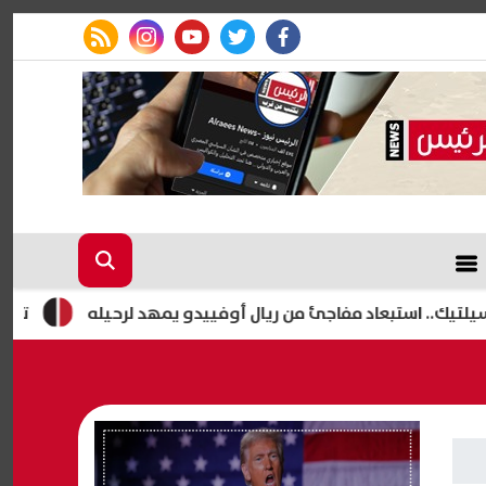
rss feed
instagram
youtube
twitter
facebook
استبعاد مفاجئ من ريال أوفييدو يمهد لرحيله
تحطم مروحية «سيكورسكي إس-