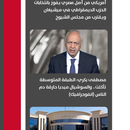
أمريكي من أصل مصري يفوز بانتخابات
الحزب الديمقراطي في ميشيغان
ويقترب من مجلس الشيوخ
(انفوجرافيك)
مصطفى بكري: الطبقة المتوسطة
تآكلت.. والسوشيال ميديا حارقة دم
الناس (انفوجرافيك)