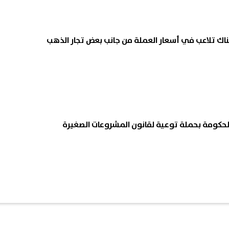
محمود الليثي.. أبرز لقطات حفل
تنسيق الجامعات 6
هناك تلاعب في أسعار العملة من جانب بعض تجار الذهب
ن عبدالوهاب في الساحل
تسجيل الرغبات تمنحك أفضلية
08 أغسطس, 2026 04:55 م
لحكومة بحملة توعية لقانون المشروعات الصغيرة