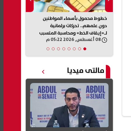
202.. هل أسبقية
خطوط محمول بأسماء المواطنين
الأرصاد تحذر
؟
دون علمهم.. تحركات برلمانية
لـ«إيقاف الخط» ومحاسبة المتسبب
الصعيد
08 أغسطس, 2026 05:22 م
08 أغسطس, 2026 05:21 م
مالتى ميديا