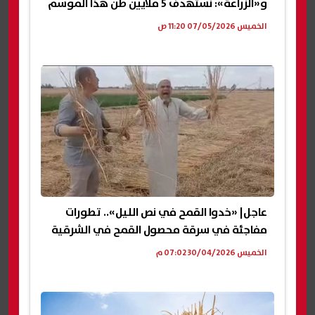
و«الزراعة»: نستهدف 5 ملايين طن هذا الموسم
الخميس 07/05/2026 11:20 ص
عاجل| «خدوا القمح في نص الليل».. تطورات
مفاجئة في سرقة محصول القمح في الشرقية
الخميس 30/04/2026 07:02 م