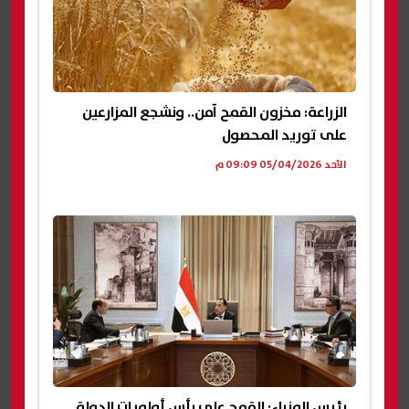
الزراعة: مخزون القمح آمن.. ونشجع المزارعين
على توريد المحصول
الأحد 05/04/2026 09:09 م
رئيس الوزراء: القمح على رأس أولويات الدولة