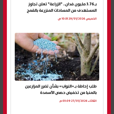
بـ3.76 مليون فدان.. "الزراعة" تعلن تجاوز
المستهدف من المساحات المنزرعة بالقمح
الخميس 29/01/2026 10:33 ص
طلب إحاطة بـ«النواب» بشأن تضرر المزارعين
بالمنيا من تخفيض حصص الأسمدة
الثلاثاء 27/01/2026 03:09 م