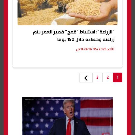
"الزراعة": استنباط "قمح" قصير العمر يتم
زراعته وحصاده خلال 150 يوما
الأحد 11/05/2025 11:24 ص
3
2
1