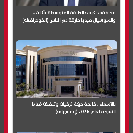
مصطفى بكري: الطبقة المتوسطة تآكلت..
والسوشيال ميديا حارقة دم الناس (انفوجرافيك)
بالأسماء.. قائمة حركة ترقيات وتنقلات ضباط
الشرطة لعام 2026 (إنفوجراف)