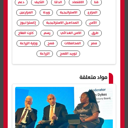
قنا
الاقتصاد
الدلتا
التكيف
دعم
المزارع
الاستراتيجية
وردة
المزارعين
الأمن
المحاصيل الاستراتيجية
إكسترا نيوز
طرق
الامن الغذائي
رسم
كارت الفلاح
مصر
المحافظات
قمح
وزارة الزراعة
توريد القمح
الزراعة
شارك
مواد متعلقة