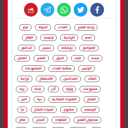
whats
twitter
facebook
زراعة القمح
الغذاء
الدولة
قرار
اسم
الزراعية
رئيسي
الفلاح
الصوامع
توشكى
حسين
الدكتور
نتيجه
الزي
الدول
القمح
العمل
الرئيس
سلامة الغذاء
المشروعات
العائد
المحاصيل
الاستصلاح
لزراعة
مشروعات
وزارة
أجر
قناة
زياد
المناخ
التغيرات المناخية
درة
البن
الرسمي
مشروع
تغيرات المناخ
ترا
محصول القمح
التقاوى
المحل
صلاح