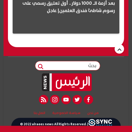
بعد أزمة الـ 1000 دولار.. أول تعليق رسمي على
رسوم شاطئ فندق العلمين| عاجل
بحث
rss feed
instagram
youtube
twitter
facebook
من نحن
سياسة الخصوصية
اتصل بنا
© 2022 alraees news All Rights Reserved. |