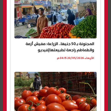
المجنونة بـ50 جنيها.. الزراعة: مفيش أزمة
والطماطم راجعة لطبيعتها|فيديو
الأربعاء 20/05/2026 04:15 م