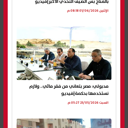
بالمناخ بس الصيف التحدي الأكبر|فيديو
الإثنين 01/06/2026 08:18 م
مدبولي: مصر بتعاني من فقر مائي.. ولازم
نستخدمها بحكمة|فيديو
السبت 23/05/2026 05:27 م