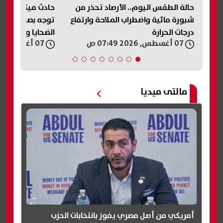
من
حادث ميكروباص نفق الودي.. التضامن
فاع
توجه بصرف مساعدات عاجلة لأسر
التموين تعلن الأ
الضحايا والمصابين
المخابز المخالفة
07 أغسطس, 2026 07:33 ص
07 أغسطس, 2026 05:31 ص
مالتى ميديا
أمريكي من أصل مصري يفوز بانتخابات الحزب