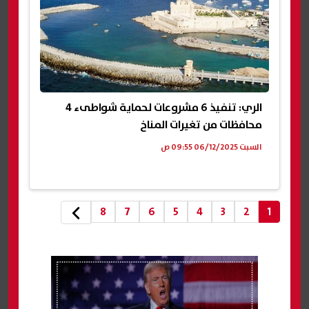
الري: تنفيذ 6 مشروعات لحماية شواطىء 4
محافظات من تغيرات المناخ
السبت 06/12/2025 09:55 ص
8
7
6
5
4
3
2
1