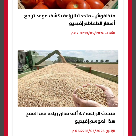
متخافوش.. متحدث الزراعة يكشف موعد تراجع
أسعار الطماطم|فيديو
الثلاثاء 19/05/2026 07:02 م
متحدث الزراعة: 3.7 ألف فدان زيادة في القمح
هذا الموسم|فيديو
الإثنين 18/05/2026 06:22 م