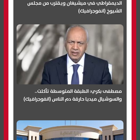
الديمقراطي في ميشيغان ويقترب من مجلس
الشيوخ (انفوجرافيك)
مصطفى بكري: الطبقة المتوسطة تآكلت..
والسوشيال ميديا حارقة دم الناس (انفوجرافيك)