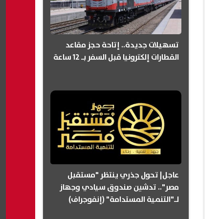
تسهيلات جديدة.. إتاحة حجز مقاعد
القطارات إلكترونيا قبل السفر بـ 12 ساعة
عاجل| تحول جذري ينتظر "مستقبل
مصر".. تدشين صندوق سيادي وجهاز
لـ"التنمية المستدامة" (إنفوجراف)