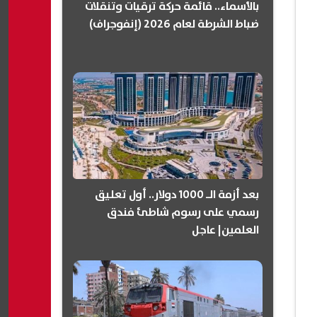
بالأسماء.. قائمة حركة ترقيات وتنقلات
ضباط الشرطة لعام 2026 (إنفوجراف)
بعد أزمة الـ 1000 دولار.. أول تعليق
رسمي على رسوم شاطئ فندق
العلمين| عاجل