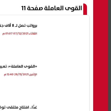
القوى العاملة صفحة 11
برواتب تصل لـ 8 آلاف جنيه.. «القوى العاملة» توفر 6836 فرصة عمل
الثلاثاء 07/12/2021 01:07 م
«القوى العاملة»: تعيين 463 شابًا في منشآت القطاع الخاص با
الإثنين 29/11/2021 12:40 م
غدًا.. افتتاح ملتقى توظيف بمعاهد