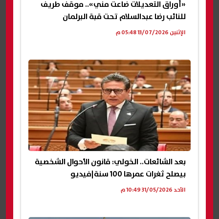
«أوراق التعديلات ضاعت مني».. موقف طريف
للنائب رضا عبدالسلام تحت قبة البرلمان
الإثنين 13/07/2026 05:48 م
بعد الشائعات.. الخولي: قانون الأحوال الشخصية
بيصلح ثغرات عمرها 100 سنة|فيديو
الأحد 31/05/2026 10:49 م