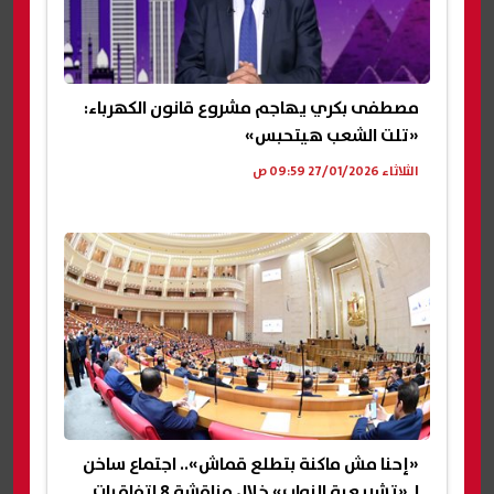
مصطفى بكري يهاجم مشروع قانون الكهرباء:
«تلت الشعب هيتحبس»
الثلاثاء 27/01/2026 09:59 ص
«إحنا مش ماكنة بتطلع قماش».. اجتماع ساخن
لـ«تشريعية النواب» خلال مناقشة 8 اتفاقيات