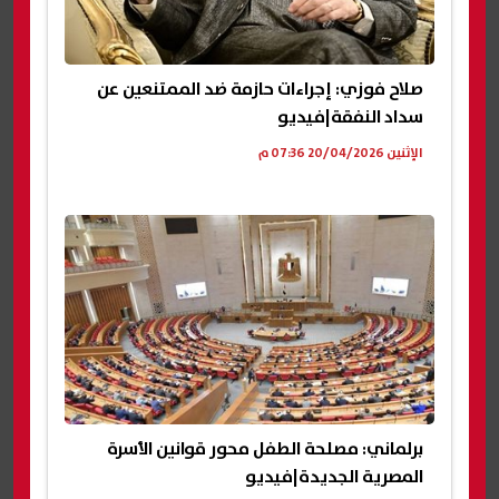
صلاح فوزي: إجراءات حازمة ضد الممتنعين عن
سداد النفقة|فيديو
الإثنين 20/04/2026 07:36 م
برلماني: مصلحة الطفل محور قوانين الأسرة
المصرية الجديدة|فيديو