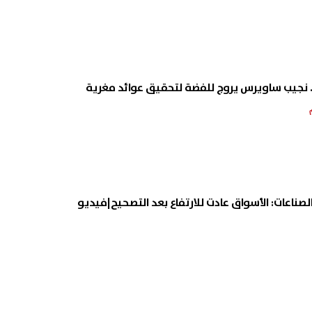
ة.. نجيب ساويرس يروج للفضة لتحقيق عوائد مغرية