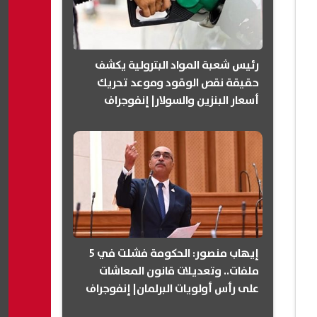
رئيس شعبة المواد البترولية يكشف
حقيقة نقص الوقود وموعد تحريك
أسعار البنزين والسولار| إنفوجراف
إيهاب منصور: الحكومة فشلت في 5
ملفات.. وتعديلات قانون المعاشات
على رأس أولويات البرلمان| إنفوجراف