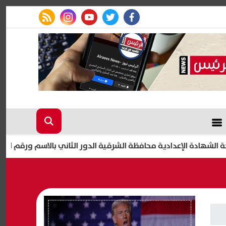
rss feed
instagram
youtube
twitter
facebook