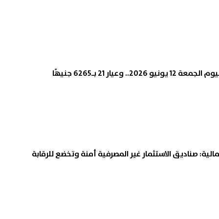
2.. وعيار 21 بـ6265 جنيهًا
لمالية: صناديق الاستثمار غير المصرفية أمنة وتخضع للرقابة