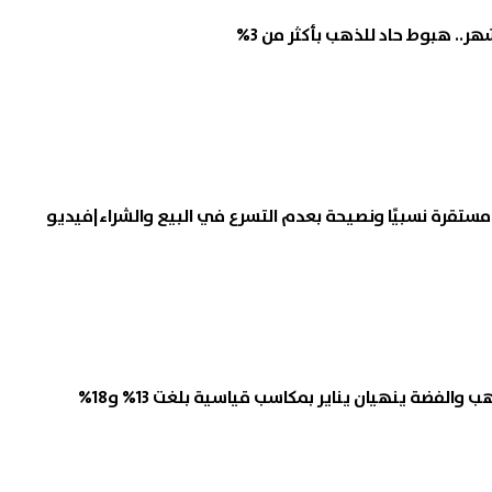
ستقرة نسبيًا ونصيحة بعدم التسرع في البيع والشراء|فيديو
ب والفضة ينهيان يناير بمكاسب قياسية بلغت 13% و18%