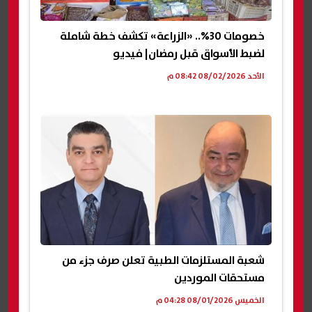
خصومات 30%.. «الزراعة» تكشف خطة شاملة
لضبط الأسواق قبل رمضان| فيديو
الأحد 08/02/2026 08:42 م
شعبة المستلزمات الطبية تعلن صرف جزء من
مستحقات الموردين
الخميس 08/01/2026 04:28 م