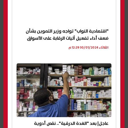
"اقتصادية النواب" تواجه وزير التموين بشأن
ضعف أداء تفعيل آليات الرقابة على الأسواق
الثلاثاء 30/01/2024 12:29 م
عاجل| بعد "الغدة الدرقية".. نقص أدوية