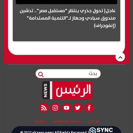
عاجل| تحول جذري ينتظر "مستقبل مصر".. تدشين
صندوق سيادي وجهاز لـ"التنمية المستدامة"
(إنفوجراف)
بحث
rss feed
instagram
youtube
twitter
facebook
من نحن
سياسة الخصوصية
اتصل بنا
© 2022 alraees news All Rights Reserved. |