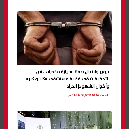
تزوير وانتحال صفة وحيازة مخدرات.. نص
التحقيقات في قضية مستشفى «كايرو كير»
وأقوال الشهود| انفراد
السبت 03/01/2026 01:46 م