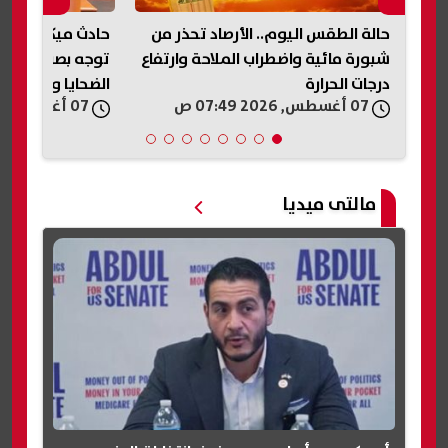
 من
حادث ميكروباص نفق الودي.. التضامن
تفاع
توجه بصرف مساعدات عاجلة لأسر
التموين تعلن ال
الضحايا والمصابين
المخابز المخالفة
07 أغسطس, 2026 07:33 ص
07 أغسطس, 2026 05:31 ص
مالتى ميديا