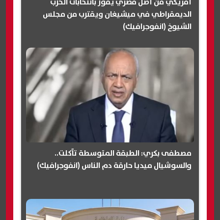
أمريكي من أصل مصري يفوز بانتخابات الحزب
الديمقراطي في ميشيغان ويقترب من مجلس
الشيوخ (انفوجرافيك)
مصطفى بكري: الطبقة المتوسطة تآكلت..
والسوشيال ميديا حارقة دم الناس (انفوجرافيك)