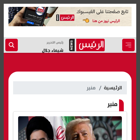
رئيس التحرير
شيماء جلال
الرئيسية
منير
منير