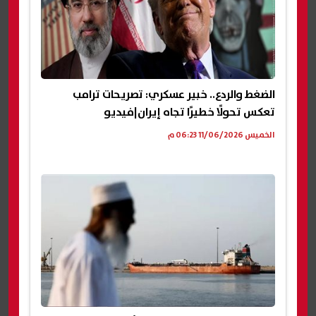
الضغط والردع.. خبير عسكري: تصريحات ترامب
تعكس تحولًا خطيرًا تجاه إيران|فيديو
الخميس 11/06/2026 06:23 م