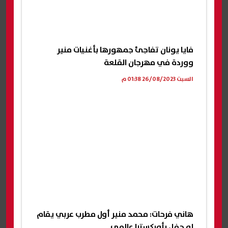
فايا يونان تفاجئ جمهورها بأغنيات منير
ووردة في مهرجان القلعة
السبت 26/08/2023 01:38 م
هاني فرحات: محمد منير أول مطرب عربي يقام
له حفل بأوركسترا عالمي