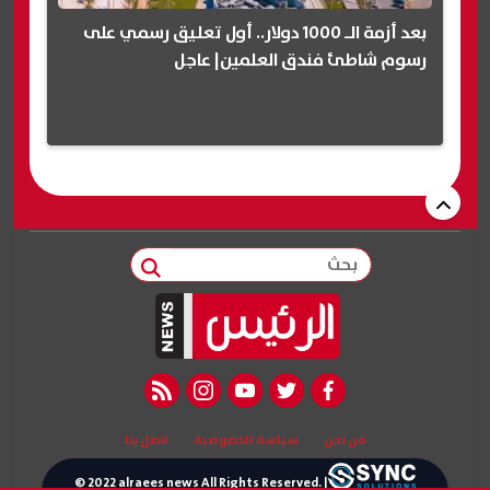
بعد أزمة الـ 1000 دولار.. أول تعليق رسمي على
رسوم شاطئ فندق العلمين| عاجل
بحث
rss feed
instagram
youtube
twitter
facebook
من نحن
سياسة الخصوصية
اتصل بنا
© 2022 alraees news All Rights Reserved. |