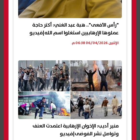
"رأس الأفعى".. هبة عبد الغني: أكتر حاجة
عملوها الإرهابيين استغلوا اسم الله|فيديو
الإثنين 06/04/2026 06:38 م
منير أديب: الإخوان الإرهابية اعتمدت العنف
وتواصل نشر الفوضى|فيديو