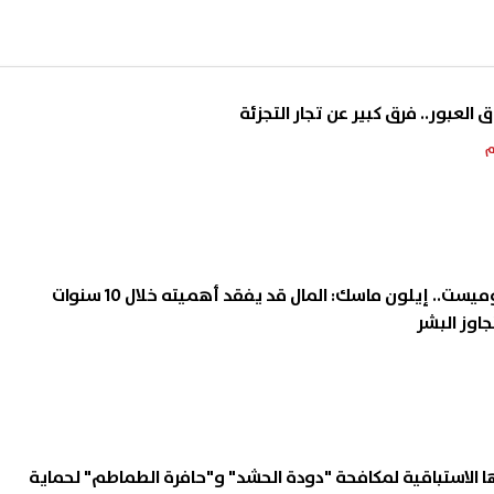
عبور.. فرق كبير عن تجار التجزئة
في مقابلة مع الإيكونوميست.. إيلون ماسك: المال قد يفقد أهميته خلال 10 سنوات
اوز البشر
ها الاستباقية لمكافحة "دودة الحشد" و"حافرة الطماطم" لحماية