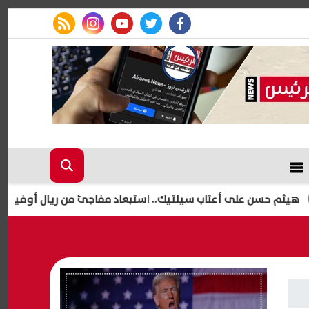
rss feed
instagram
youtube
twitter
facebook
على أعتاب سيلتيك.. استبعاد مفاجئ من ريال أوفييدو يمهد لرحيل