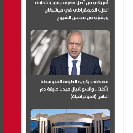
أمريكي من أصل مصري يفوز بانتخابات
الحزب الديمقراطي في ميشيغان
ويقترب من مجلس الشيوخ
(انفوجرافيك)
مصطفى بكري: الطبقة المتوسطة
تآكلت.. والسوشيال ميديا حارقة دم
الناس (انفوجرافيك)