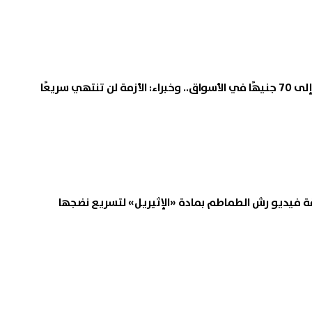
تنتهي سريعًا
ة فيديو رش الطماطم بمادة «الإثيريل» لتسريع نضجها