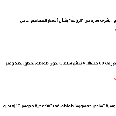
 حسن على أعتاب سيلتيك..
حسام عبد المجيد يحتفل بزفافه
عاد مفاجئ من ريال أوفييدو
فيديوهات رقص مدافع الزمالك
 لرحيله
السابق تشعل السوشيال ميديا
08 أغسطس, 2026 03:44 ص
بعد ارتفاع سعر الطماطم إلى 60 جنيهًا.. 4 بدائل سلطات بدون طماطم بمذاق لذيذ وغير
ة وهبة تهادي جمهورها طماطم في "شكمجية مجوهرات"|فيديو