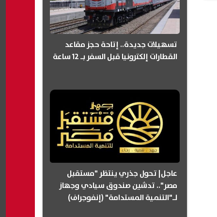
تسهيلات جديدة.. إتاحة حجز مقاعد
القطارات إلكترونيا قبل السفر بـ 12 ساعة
عاجل| تحول جذري ينتظر "مستقبل
مصر".. تدشين صندوق سيادي وجهاز
لـ"التنمية المستدامة" (إنفوجراف)