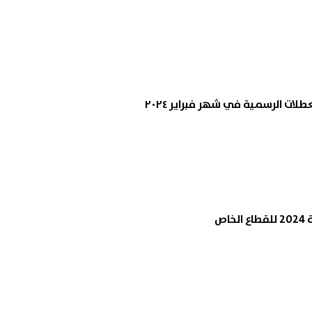
لات الرسمية في شهر فبراير ٢٠٢٤
اص