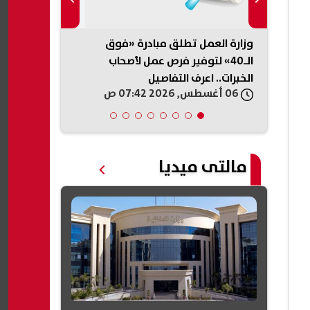
لكننا
وزارة العمل تطلق مبادرة «فوق
صاعقة برق تن
الـ40» لتوفير فرص عمل لأصحاب
الخبرات.. اعرف التفاصيل
آخرين
06 أغسطس, 2026 07:42 ص
06 أغسطس, 2026 06:59 ص
مالتى ميديا