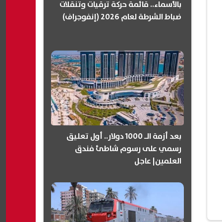
بالأسماء.. قائمة حركة ترقيات وتنقلات
ضباط الشرطة لعام 2026 (إنفوجراف)
بعد أزمة الـ 1000 دولار.. أول تعليق
رسمي على رسوم شاطئ فندق
العلمين| عاجل