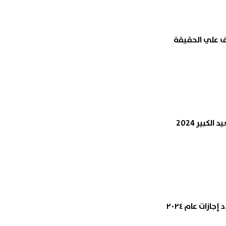
 بالسكين في قلب لندن.. إصابة
ترامب: أفضل الاتفاق مع إيران.. 
مستعدون لتوجيه هجوم غير
مسبوق إذا فشلت المفاوضات
06 أغسطس, 2026 03:49 ص
لكبير 2024
ازات عام ٢٠٢٤