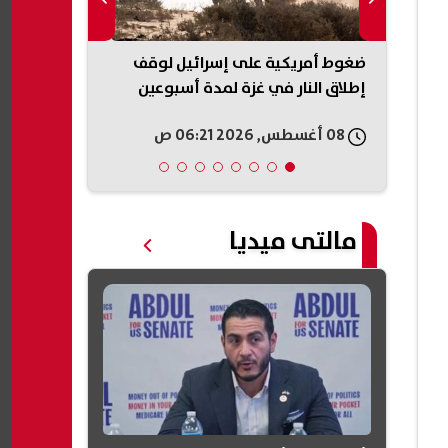
إعادة البيع..
ضغوط أمريكية على إسرائيل لوقف
«عار وطني»..
بيزيرا
إطلاق النار في غزة لمدة أسبوعين
على حكم وقف 
البيت الأبيض
08 أغسطس, 2026 06:21 ص
08 أغسطس, 2026 05:54 ص
مالتى ميديا