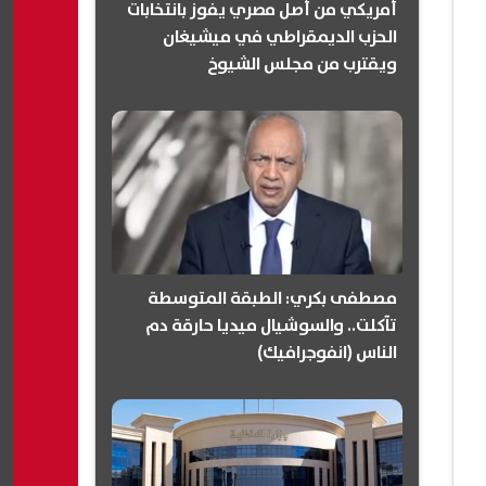
أمريكي من أصل مصري يفوز بانتخابات
الحزب الديمقراطي في ميشيغان
ويقترب من مجلس الشيوخ
(انفوجرافيك)
مصطفى بكري: الطبقة المتوسطة
تآكلت.. والسوشيال ميديا حارقة دم
الناس (انفوجرافيك)