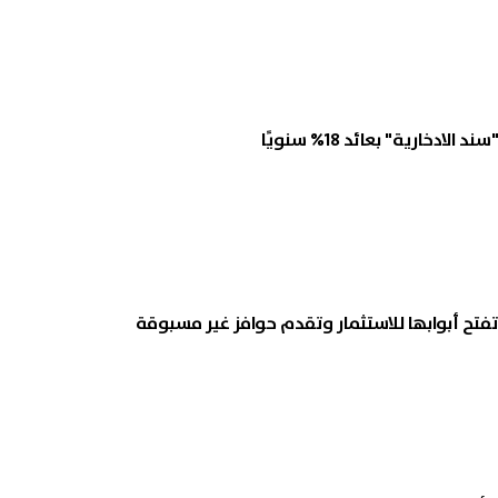
ادخارية" بعائد 18% سنويًا
تح أبوابها للاستثمار وتقدم حوافز غير مسبوقة