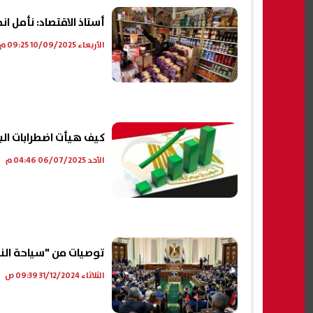
أستاذ الاقتصاد: نأمل انخفاض التضخم إلى 2% بنه
الأربعاء 10/09/2025 09:25 م
كيف هيأت اضطرابات الب
الأحد 06/07/2025 04:46 م
توصيات من "سياحة الن
الثلاثاء 31/12/2024 09:39 ص