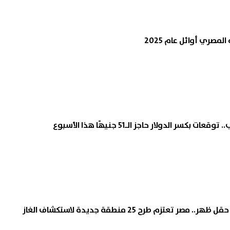
استعلم الآن.. نتيجة المرحلة الأولى
هتطلع المصيف براحتك..
لمصري أوائل عام 2025
بتنسيق القبول لرياض الأطفال والأول
المولد النبوي الشريف 2026
الابتدائي 2027 بالأزهر
07 أغسطس, 2026 09:11 م
07 أغسطس, 2026 10:09 م
بكسر الدولار حاجز الـ51 جنيهًا هذا الأسبوع
 تعتزم طرح 25 منطقة جديدة لاستكشاف الغاز