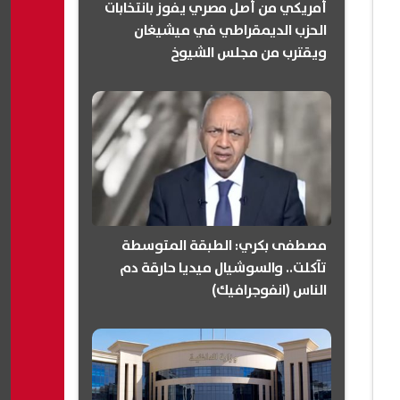
أمريكي من أصل مصري يفوز بانتخابات
الحزب الديمقراطي في ميشيغان
ويقترب من مجلس الشيوخ
(انفوجرافيك)
مصطفى بكري: الطبقة المتوسطة
تآكلت.. والسوشيال ميديا حارقة دم
الناس (انفوجرافيك)