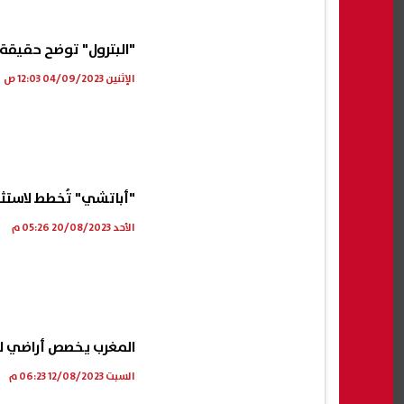
"البترول" توضح حقيقة 
الإثنين 04/09/2023 12:03 ص
"أباتشي" تُخطط لاستثمار 1.4 مليار دولار جديدة في السوق
الأحد 20/08/2023 05:26 م
المغرب يخصص أراضي لـ454 مشروعًا باستثمارات 60 مليار دول
السبت 12/08/2023 06:23 م