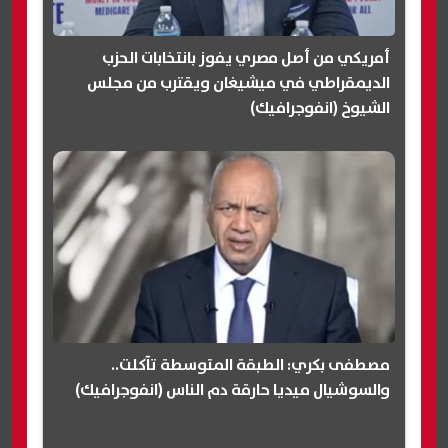
أمريكي من أصل مصري يفوز بانتخابات الحزب
الديمقراطي في ميشيغان ويقترب من مجلس
الشيوخ (انفوجرافيك)
مصطفى بكري: الطبقة المتوسطة تآكلت..
والسوشيال ميديا حارقة دم الناس (انفوجرافيك)