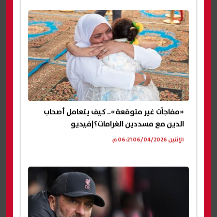
«مفاجآت غير متوقعة».. كيف يتعامل أصحاب
الدين مع مسددين الغرامات؟|فيديو
الإثنين 06/04/2026 06:21 م