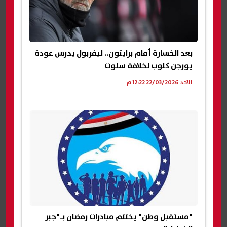
بعد الخسارة أمام برايتون.. ليفربول يدرس عودة
يورجن كلوب لخلافة سلوت
الأحد 22/03/2026 12:22 م
"مستقبل وطن" يختتم مبادرات رمضان بـ"جبر