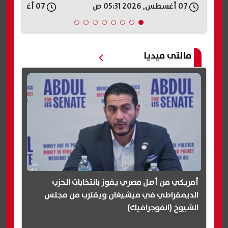
07 أغسطس, 2026 05:19 ص
07 أغسطس, 2026 04:33 ص
مالتى ميديا
أمريكي من أصل مصري يفوز بانتخابات الحزب
الديمقراطي في ميشيغان ويقترب من مجلس
الشيوخ (انفوجرافيك)