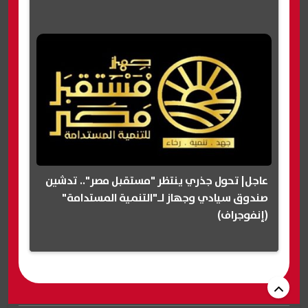
عاجل| تحول جذري ينتظر "مستقبل مصر".. تدشين
صندوق سيادي وجهاز لـ"التنمية المستدامة"
(إنفوجراف)