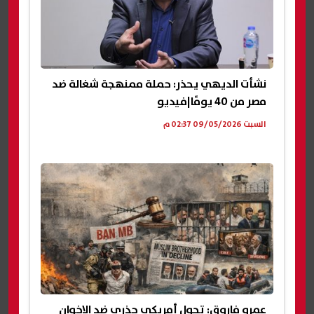
نشأت الديهي يحذر: حملة ممنهجة شغالة ضد
مصر من 40 يومًا|فيديو
السبت 09/05/2026 02:37 م
عمرو فاروق: تحول أمريكي جذري ضد الإخوان