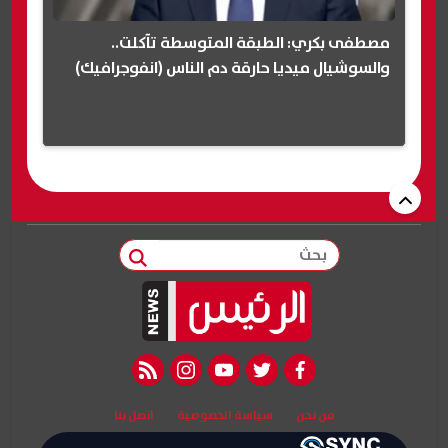
مصطفى بكري: الطبقة المتوسطة تآكلت..
والسوشيال ميديا حارقة دم الناس (انفوجرافيك)
بحث
rss feed
instagram
youtube
twitter
facebook
من نحن
سياسة الخصوصية
اتصل بنا