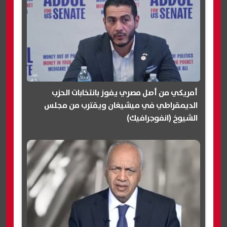
أمريكي من أصل مصري يفوز بانتخابات الحزب
الديمقراطي في ميشيغان ويقترب من مجلس
الشيوخ (انفوجرافيك)