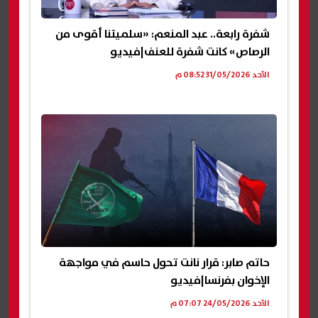
شفرة رابعة.. عبد المنعم: «سلميتنا أقوى من
الرصاص» كانت شفرة للعنف|فيديو
الأحد 31/05/2026 08:52 م
حاتم صابر: قرار نانت تحول حاسم في مواجهة
الإخوان بفرنسا|فيديو
الأحد 24/05/2026 07:07 م