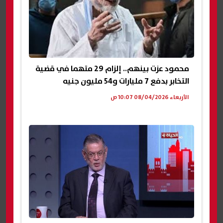
محمود عزت بينهم.. إلزام 29 متهما في قضية
التخابر بدفع 7 مليارات و54 مليون جنيه
الأربعاء 08/04/2026 10:07 ص