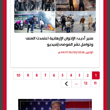
منير أديب: الإخوان الإرهابية اعتمدت العنف
وتواصل نشر الفوضى|فيديو
الإثنين 30/03/2026 04:17 م
10
9
8
7
6
5
4
3
2
1
...
12
11