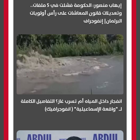
إيهاب منصور: الحكومة فشلت في 5 ملفات..
وتعديلات قانون المعاشات على رأس أولويات
البرلمان| إنفوجراف
انفجار داخل المياه أم تسرب غاز؟ التفاصيل الكاملة
لـ "واقعة الإسماعيلية" ( انفوجرافيك)