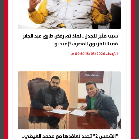
سبب مثير للجدل.. لماذ تم رفض طارق عبد الجابر
في التلفزيون المصري؟|فيديو
الأربعاء 18/03/2026 09:30 م
"الشمس 2" تجدد تعاقدها مع محمد الغيطي..