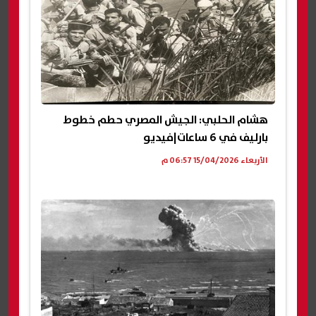
هشام الحلبي: الجيش المصري حطم خطوط
بارليف في 6 ساعات|فيديو
الأربعاء 15/04/2026 06:57 م