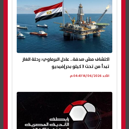
اكتشاف مش صدفة.. عادل البرماوي: رحلة الغاز
تبدأ من تحت 3 كيلو بحر|فيديو
الأحد 14/06/2026 04:43 م